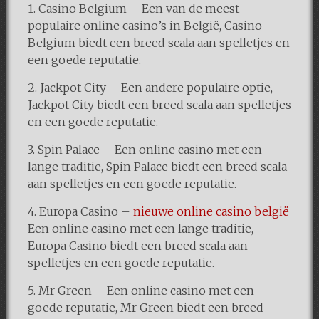
1. Casino Belgium – Een van de meest
populaire online casino’s in België, Casino
Belgium biedt een breed scala aan spelletjes en
een goede reputatie.
2. Jackpot City – Een andere populaire optie,
Jackpot City biedt een breed scala aan spelletjes
en een goede reputatie.
3. Spin Palace – Een online casino met een
lange traditie, Spin Palace biedt een breed scala
aan spelletjes en een goede reputatie.
4. Europa Casino –
nieuwe online casino belgië
Een online casino met een lange traditie,
Europa Casino biedt een breed scala aan
spelletjes en een goede reputatie.
5. Mr Green – Een online casino met een
goede reputatie, Mr Green biedt een breed