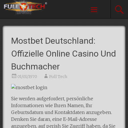
Pular para o
conteúdo
Mostbet Deutschland:
Offizielle Online Casino Und
Buchmacher
01/01/1970
Full Tech
Sie werden aufgefordert, persönliche
Informationen wie Ihren Namen, Ihr
Geburtsdatum und Kontaktdaten anzugeben.
Denken Sie daran, eine E-Mail-Adresse
anzugeben, auf perish Sie Zugriff haben, da Sie