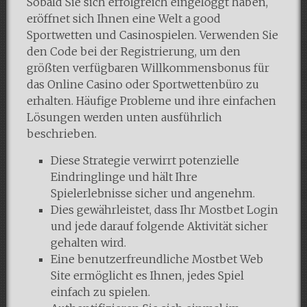
Sobald Sie sich erfolgreich eingeloggt haben,
eröffnet sich Ihnen eine Welt a good
Sportwetten und Casinospielen. Verwenden Sie
den Code bei der Registrierung, um den
größten verfügbaren Willkommensbonus für
das Online Casino oder Sportwettenbüro zu
erhalten. Häufige Probleme und ihre einfachen
Lösungen werden unten ausführlich
beschrieben.
Diese Strategie verwirrt potenzielle
Eindringlinge und hält Ihre
Spielerlebnisse sicher und angenehm.
Dies gewährleistet, dass Ihr Mostbet Login
und jede darauf folgende Aktivität sicher
gehalten wird.
Eine benutzerfreundliche Mostbet Web
Site ermöglicht es Ihnen, jedes Spiel
einfach zu spielen.