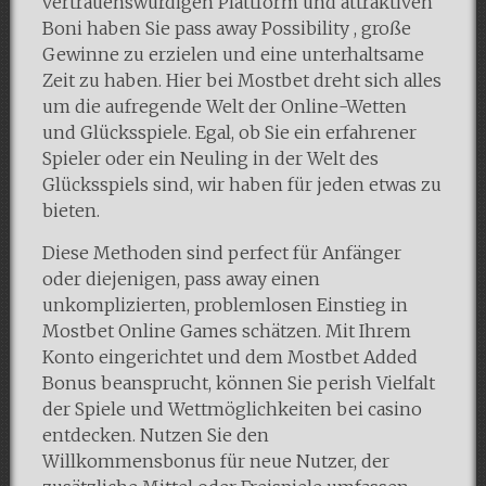
vertrauenswürdigen Plattform und attraktiven
Boni haben Sie pass away Possibility , große
Gewinne zu erzielen und eine unterhaltsame
Zeit zu haben. Hier bei Mostbet dreht sich alles
um die aufregende Welt der Online-Wetten
und Glücksspiele. Egal, ob Sie ein erfahrener
Spieler oder ein Neuling in der Welt des
Glücksspiels sind, wir haben für jeden etwas zu
bieten.
Diese Methoden sind perfect für Anfänger
oder diejenigen, pass away einen
unkomplizierten, problemlosen Einstieg in
Mostbet Online Games schätzen. Mit Ihrem
Konto eingerichtet und dem Mostbet Added
Bonus beansprucht, können Sie perish Vielfalt
der Spiele und Wettmöglichkeiten bei casino
entdecken. Nutzen Sie den
Willkommensbonus für neue Nutzer, der