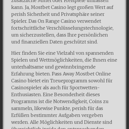
zusätzliche Mittel oder Freispiele umfassen
kann. Ja, Mostbet Casino legt großen Wert auf
perish Sicherheit und Privatsphäre seiner
Spieler. Das On Range Casino verwendet
fortschrittliche Verschlüsselungstechnologie,
um sicherzustellen, dass Ihre persönlichen
und finanziellen Daten geschützt sind.
Hier finden Sie eine Vielzahl von spannenden
Spielen und Wettmöglichkeiten, die Ihnen eine
unterhaltsame und gewinnbringende
Erfahrung bieten. Pass Away Mostbet Online
Casino bietet ein Treueprogramm sowohl für
Casinospieler als auch für Sportwetten-
Enthusiasten. Eine Besonderheit dieses
Programms ist die Notwendigkeit, Coins zu
sammeln, likewise Punkte, perish für das
Erfüllen bestimmter Aufgaben vergeben
werden. Alle Möglichkeiten und Dienste sind