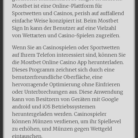
Mostbet ist eine Online-Plattform für
Sportwetten und Casinos, perish auf auffallend
einfache Weise konzipiert ist. Beim Mostbet
Sign In kann der Benutzer auf eine Vielzahl
von Wettarten und Casino-Spielen zugreifen.
Wenn Sie an Casinospielen oder Sportwetten
auf Ihrem Telefon interessiert sind, können Sie
die Mostbet Online Casino App herunterladen.
Dieses Programm zeichnet sich durch eine
benutzerfreundliche Oberfläche, eine
hervorragende Optimierung ohne Einfrieren
oder Unterbrechungen aus. Diese Anwendung
kann von Besitzern von Geräten mit Google
android und iOS Betriebssystemen
heruntergeladen werden. Casinospieler
können Münzen verdienen, um ihr Spiellevel
zu erhöhen, und Münzen gegen Wettgeld
eintauschen.