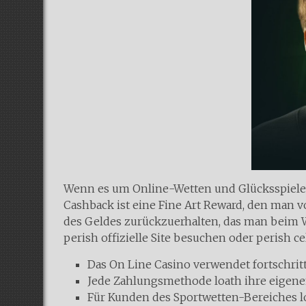
Wenn es um Online-Wetten und Glücksspiele g
Cashback ist eine Fine Art Reward, den man 
des Geldes zurückzuerhalten, das man beim W
perish offizielle Site besuchen oder perish c
Das On Line Casino verwendet fortschritt
Jede Zahlungsmethode loath ihre eigenen
Für Kunden des Sportwetten-Bereiches l