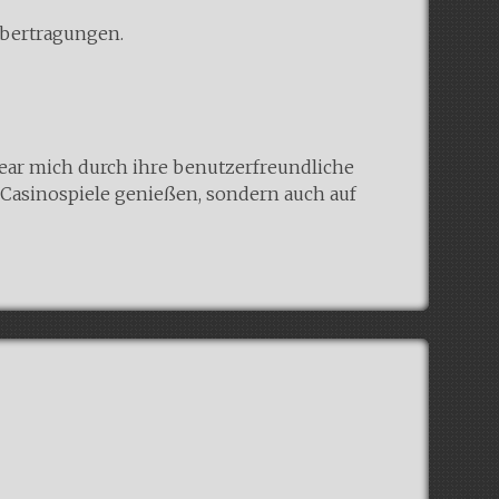
Übertragungen.
wear mich durch ihre benutzerfreundliche
Casinospiele genießen, sondern auch auf