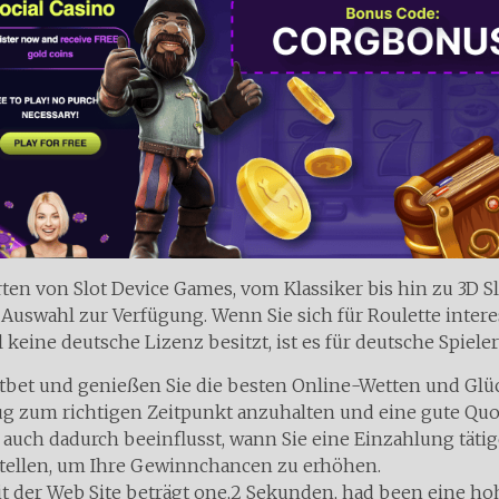
en von Slot Device Games, vom Klassiker bis hin zu 3D S
uswahl zur Verfügung. Wenn Sie sich für Roulette intere
eine deutsche Lizenz besitzt, ist es für deutsche Spieler
stbet und genießen Sie die besten Online-Wetten und Glüc
zeug zum richtigen Zeitpunkt anzuhalten und eine gute Quo
uch dadurch beeinflusst, wann Sie eine Einzahlung tätig
stellen, um Ihre Gewinnchancen zu erhöhen.
eit der Web Site beträgt one,2 Sekunden, had been eine h