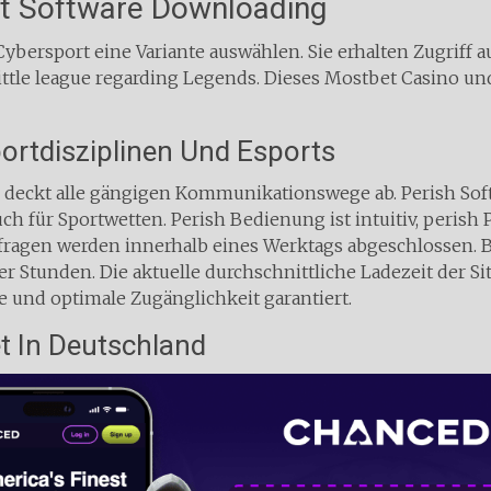
et Software Downloading
bersport eine Variante auswählen. Sie erhalten Zugriff au
ittle league regarding Legends. Dieses Mostbet Casino un
ortdisziplinen Und Esports
 deckt alle gängigen Kommunikationswege ab. Perish Softwa
ch für Sportwetten. Perish Bedienung ist intuitiv, perish
nfragen werden innerhalb eines Werktags abgeschlossen.
 Stunden. Die aktuelle durchschnittliche Ladezeit der Si
 und optimale Zugänglichkeit garantiert.
t In Deutschland