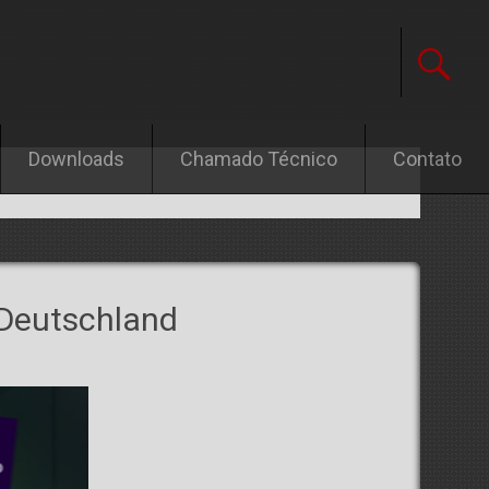
Downloads
Chamado Técnico
Contato
 Deutschland