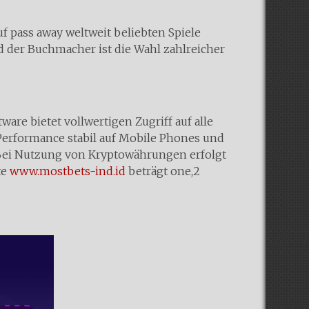
f pass away weltweit beliebten Spiele
d der Buchmacher ist die Wahl zahlreicher
re bietet vollwertigen Zugriff auf alle
 Performance stabil auf Mobile Phones und
 Bei Nutzung von Kryptowährungen erfolgt
te
www.mostbets-ind.id
beträgt one,2