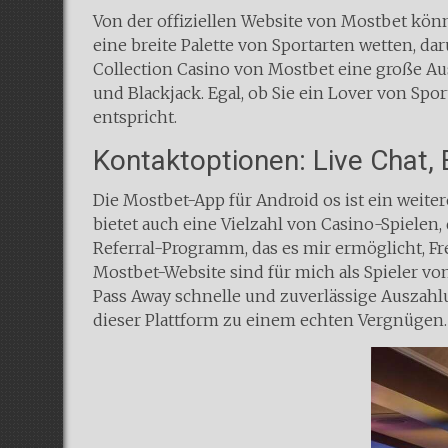
Von der offiziellen Website von Mostbet kön
eine breite Palette von Sportarten wetten, da
Collection Casino von Mostbet eine große Au
und Blackjack. Egal, ob Sie ein Lover von Spo
entspricht.
Kontaktoptionen: Live Chat, 
Die Mostbet-App für Android os ist ein weite
bietet auch eine Vielzahl von Casino-Spielen,
Referral-Programm, das es mir ermöglicht, Fre
Mostbet-Website sind für mich als Spieler von
Pass Away schnelle und zuverlässige Auszah
dieser Plattform zu einem echten Vergnügen.