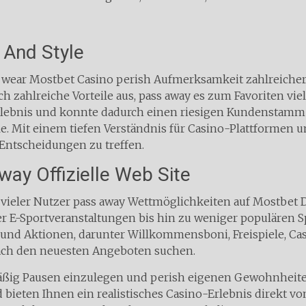
 And Style
d wear Mostbet Casino perish Aufmerksamkeit zahlreicher 
h zahlreiche Vorteile aus, pass away es zum Favoriten vie
erlebnis und konnte dadurch einen riesigen Kundenstamm a
. Mit einem tiefen Verständnis für Casino-Plattformen un
 Entscheidungen zu treffen.
way Offizielle Web Site
ieler Nutzer pass away Wettmöglichkeiten auf Mostbet D
r E-Sportveranstaltungen bis hin zu weniger populären Spo
i und Aktionen, darunter Willkommensboni, Freispiele, Ca
nach den neuesten Angeboten suchen.
elmäßig Pausen einzulegen und perish eigenen Gewohnheit
d bieten Ihnen ein realistisches Casino-Erlebnis direkt v