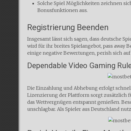
Solche Spiel Möglichkeiten zeichnen si
Bonusfunktionen aus.
Registrierung Beenden
Insgesamt lässt sich sagen, dass deutsche S
wird für ihr breites Spielangebot, pass away
einige negative Bewertungen, perish sich au
Dependable Video Gaming Rul
Die Einzahlung und Abhebung erfolgt schnell
Lizenzierung der Plattform sorgt zusätzlich 
das Wettvergnügen entspannt genießen. Beson
unschlagbar. Als Spieler aus Deutschland nutz