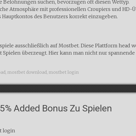
e Belohnungen suchen, bevorzugen oft diesen Wettyp.
tische Atmosphäre mit professionellen Croupiers und HD-
es Hauptkontos des Benutzers korrekt einzugeben.
 spiele ausschließlich auf Mostbet. Diese Plattform head 
t Spielen überzeugt. Hier kann man nicht nur spannende 
oad
,
mostbet download
,
mostbet login
25% Added Bonus Zu Spielen