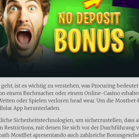
eht, ist es wichtig zu verstehen, was Procuring bedeute
von einem Buchmacher oder einem Online-Casino erhalten k
etten oder Spielen verloren head wear. Um die Mostbet-
ellular App herunterladen.
liche Sicherheitstechnologien, um sicherzustellen, dass a
 Restrictions, mit denen Sie sich vor der Durchführung 
oath MostBet apresentando auch zahlreiche Bonusgesche