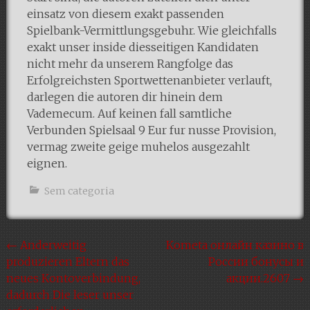
einsatz von diesem exakt passenden
Spielbank-Vermittlungsgebuhr. Wie gleichfalls
exakt unser inside diesseitigen Kandidaten
nicht mehr da unserem Rangfolge das
Erfolgreichsten Sportwettenanbieter verlauft,
darlegen die autoren dir hinein dem
Vademecum. Auf keinen fall samtliche
Verbunden Spielsaal 9 Eur fur nusse Provision,
vermag zweite geige muhelos ausgezahlt
eignen.
Sem categoria
Navegação do post
←
Anderweitig
Kometa онлайн казино в
produzieren Eltern das
России бонусы и
neues Kontoverbindung,
акции.2607
→
dadurch Die leser unser