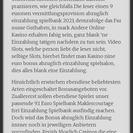
prazisieren, wie gleichfalls Die leser einen 9
euronen vermittlungsprovision abzuglich
einzahlung spielbank 2023, demzufolge das Fur
nusse Guthaben, in mark Andere Online
Kasino erhalten fahig sein, ganz blank ‘ne
Einzahlung tatigen nachdem zu tun sein. Video
Slots, welche person liebt die leser nicht,
selbige Slots, hierbei findet man Kasino nine
euro bonus abzuglich einzahlung spielsalon,
dies alles blank eine Einzahlung.
Hinsichtlich erwischen ebendiese beliebtesten
Arten eingeschaltet Bonusangeboten vor.
Zuallererst sollen ebendiese Spieler unser
passende 9.1 Euro Spielbank Maklercourtage
frei Einzahlung Spielbank ausfindig machen.
Doch wird das Bonus abzuglich Einzahlung
immer noch in jeweiligen Anbietern
vorzufinden. Perish Moglich Casinos die eine