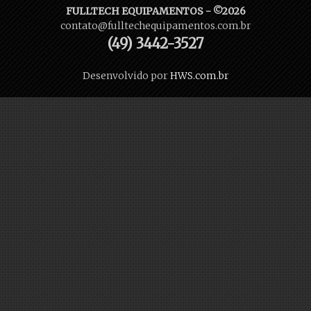
FULLTECH EQUIPAMENTOS - ©2026
contato@fulltechequipamentos.com.br
(49) 3442-3527
Desenvolvido por
HWS.com.br