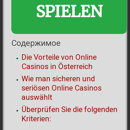
SPIELEN
Содержимое
Die Vorteile von Online
Casinos in Österreich
Wie man sicheren und
seriösen Online Casinos
auswählt
Überprüfen Sie die folgenden
Kriterien: