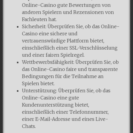
Online-Casino gute Bewertungen von
anderen Spielern und Rezensionen von
Fachleuten hat.
Sicherheit: Überprüfen Sie, ob das Online-
Casino eine sichere und
vertrauenswürdige Plattform bietet,
einschließlich einer SSL-Verschlüsselung
und einer fairen Spielregel.
Wettbewerbsfähigkeit: Überprüfen Sie, ob
das Online-Casino faire und transparente
Bedingungen für die Teilnahme an
Spielen bietet.
Unterstützung: Überprüfen Sie, ob das
Online-Casino eine gute
Kundenunterstützung bietet,
einschließlich einer Telefonnummer,
einer E-Mail-Adresse und eines Live-
Chats.