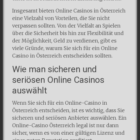
Insgesamt bieten Online Casinos in Österreich
eine Vielzahl von Vorteilen, die Sie nicht
verpassen sollten. Von der Vielfalt an Spielen
über die Sicherheit bis hin zur Flexibilität und
der Möglichkeit, Geld zu verdienen, gibt es
viele Gründe, warum Sie sich für ein Online
Casino in Österreich entscheiden sollten.
Wie man sicheren und
seriösen Online Casinos
auswählt
Wenn Sie sich für ein Online-Casino in
Österreich entscheiden, ist es wichtig, dass Sie
sicheren und seriösen Anbieter auswählen. Ein
Online-Casino Österreich legal ist nur dann
sicher, wenn es von einer gültigen Lizenz und