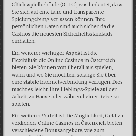
Glücksspielbehörde (ÖLLG), was bedeutet, dass
Sie sich auf eine faire und transparente
Spielumgebung verlassen können. Ihre
persönlichen Daten sind auch sicher, da die
Casinos die neuesten Sicherheitsstandards
einhalten.
Ein weiterer wichtiger Aspekt ist die
Flexibilität, die Online Casinos in Österreich
bieten. Sie können von überall aus spielen,
wann und wo Sie möchten, solange Sie über
eine stabile Internetverbindung verfügen. Dies
macht es leicht, Ihre Lieblings-Spiele auf der
Arbeit, zu Hause oder während einer Reise zu
spielen.
Ein weiterer Vorteil ist die Möglichkeit, Geld zu
verdienen. Online Casinos in Österreich bieten
verschiedene Bonusangebote, wie zum