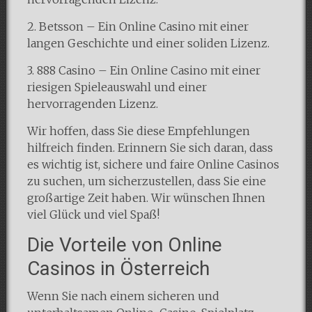
2. Betsson – Ein Online Casino mit einer
langen Geschichte und einer soliden Lizenz.
3. 888 Casino – Ein Online Casino mit einer
riesigen Spieleauswahl und einer
hervorragenden Lizenz.
Wir hoffen, dass Sie diese Empfehlungen
hilfreich finden. Erinnern Sie sich daran, dass
es wichtig ist, sichere und faire Online Casinos
zu suchen, um sicherzustellen, dass Sie eine
großartige Zeit haben. Wir wünschen Ihnen
viel Glück und viel Spaß!
Die Vorteile von Online
Casinos in Österreich
Wenn Sie nach einem sicheren und