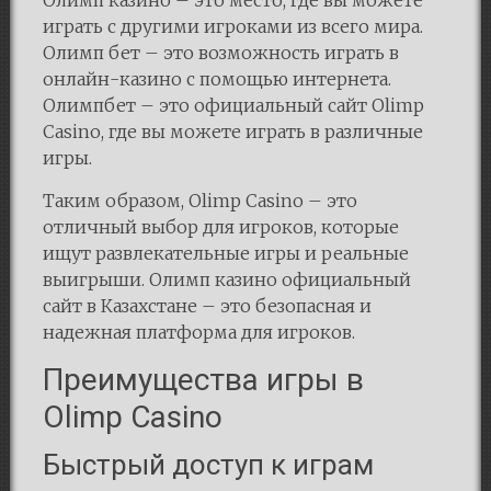
Олимп казино – это место, где вы можете
играть с другими игроками из всего мира.
Олимп бет – это возможность играть в
онлайн-казино с помощью интернета.
Олимпбет – это официальный сайт Olimp
Casino, где вы можете играть в различные
игры.
Таким образом, Olimp Casino – это
отличный выбор для игроков, которые
ищут развлекательные игры и реальные
выигрыши. Олимп казино официальный
сайт в Казахстане – это безопасная и
надежная платформа для игроков.
Преимущества игры в
Olimp Casino
Быстрый доступ к играм