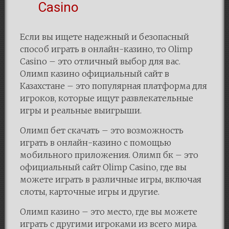
Casino
Если вы ищете надежный и безопасный
способ играть в онлайн-казино, то Olimp
Casino – это отличный выбор для вас.
Олимп казино официальный сайт в
Казахстане – это популярная платформа для
игроков, которые ищут развлекательные
игры и реальные выигрыши.
Олимп бет скачать – это возможность
играть в онлайн-казино с помощью
мобильного приложения. Олимп бк – это
официальный сайт Olimp Casino, где вы
можете играть в различные игры, включая
слоты, карточные игры и другие.
Олимп казино – это место, где вы можете
играть с другими игроками из всего мира.