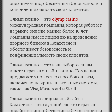
онлайн-казино, обеспечивая безопасность и
конфиденциальность своих клиентов.
Олимп казино – это
olymp casino
международная компания, которая работает
на рынке онлайн-казино более 10 лет.
Компания имеет лицензию на проведение
игорного бизнеса в Казахстане и
обеспечивает безопасность и
конфиденциальность своих клиентов.
Олимп казино – это ваш выбор, если вы
ищете играть в онлайн-казино. Компания
предлагает множество способов оплаты,
включая популярные платежные системы,
такие как Visa, Mastercard и Skrill.
Олимп казино официальный сайт в
Казахстане – это лучший способ играть в
онлайн-казино, обеспечивая безопасность и