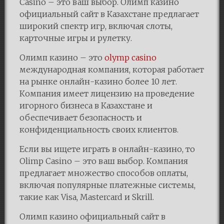
Casino – это ваш выбор. Олимп казино
официальный сайт в Казахстане предлагает
широкий спектр игр, включая слоты,
карточные игры и рулетку.
Олимп казино – это
olymp casino
международная компания, которая работает
на рынке онлайн-казино более 10 лет.
Компания имеет лицензию на проведение
игорного бизнеса в Казахстане и
обеспечивает безопасность и
конфиденциальность своих клиентов.
Если вы ищете играть в онлайн-казино, то
Olimp Casino – это ваш выбор. Компания
предлагает множество способов оплаты,
включая популярные платежные системы,
такие как Visa, Mastercard и Skrill.
Олимп казино официальный сайт в