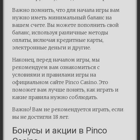
Важно помнить, что для начала игры вам
нужно иметь минимальный баланс на
вашем счете. Вы можете пополнить свой
баланс, используя различные методы
оплаты, включая кредитные карты,
электронные деньги и другие.
Наконец, перед началом игры, мы
рекомендуем вам ознакомиться с
условиями и правилами игры на
официальном сайте Pinco Casino. Это
поможет вам лучше понять, как играть и
какие правила нужно соблюдать.
Важно! Вам не рекомендуется играть, если
вы не достигли 18 лет.
Бонусы и акции в Pinco