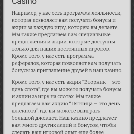
Casino
Например, у нас есть программа лояльности,
которая позволяет вам получать бонусы и
акции за каждую игру, которую вы делаете.
Мы также предлагаем вам специальные
предложения и акции, которые доступны
только для наших постоянных игроков.
Кроме того, у нас есть программа
рефералов, которая позволяет вам получать
бонусы за приглашение друзей в наш казино.
Кроме того, у нас есть акция “Вторник – это
день слота”, где вы можете получать бонусы
и акции за игру на слотах. Мы также
предлагаем вам акцию “Пятница – это день
джекпота”, где вы можете выиграть
большой джекпот. Наш казино предлагает
вам много других акций и бонусов, чтобы
сделать ваш игровой опыт еще более