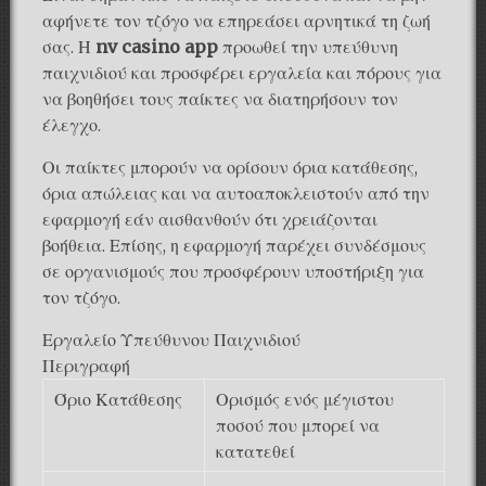
αφήνετε τον τζόγο να επηρεάσει αρνητικά τη ζωή
σας. Η
nv casino app
προωθεί την υπεύθυνη
παιχνιδιού και προσφέρει εργαλεία και πόρους για
να βοηθήσει τους παίκτες να διατηρήσουν τον
έλεγχο.
Οι παίκτες μπορούν να ορίσουν όρια κατάθεσης,
όρια απώλειας και να αυτοαποκλειστούν από την
εφαρμογή εάν αισθανθούν ότι χρειάζονται
βοήθεια. Επίσης, η εφαρμογή παρέχει συνδέσμους
σε οργανισμούς που προσφέρουν υποστήριξη για
τον τζόγο.
Εργαλείο Υπεύθυνου Παιχνιδιού
Περιγραφή
Όριο Κατάθεσης
Ορισμός ενός μέγιστου
ποσού που μπορεί να
κατατεθεί