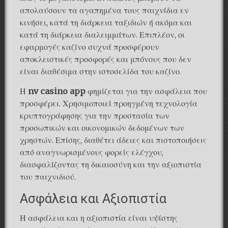
απολαύσουν τα αγαπημένα τους παιχνίδια εν
κινήσει, κατά τη διάρκεια ταξιδιών ή ακόμα και
κατά τη διάρκεια διαλειμμάτων. Επιπλέον, οι
εφαρμογές καζίνο συχνά προσφέρουν
αποκλειστικές προσφορές και μπόνους που δεν
είναι διαθέσιμα στην ιστοσελίδα του καζίνο.
Η
nv casino app
φημίζεται για την ασφάλεια που
προσφέρει. Χρησιμοποιεί προηγμένη τεχνολογία
κρυπτογράφησης για την προστασία των
προσωπικών και οικονομικών δεδομένων των
χρηστών. Επίσης, διαθέτει άδειες και πιστοποιήσεις
από αναγνωρισμένους φορείς ελέγχου,
διασφαλίζοντας τη δικαιοσύνη και την αξιοπιστία
του παιχνιδιού.
Ασφάλεια και Αξιοπιστία
Η ασφάλεια και η αξιοπιστία είναι υψίστης