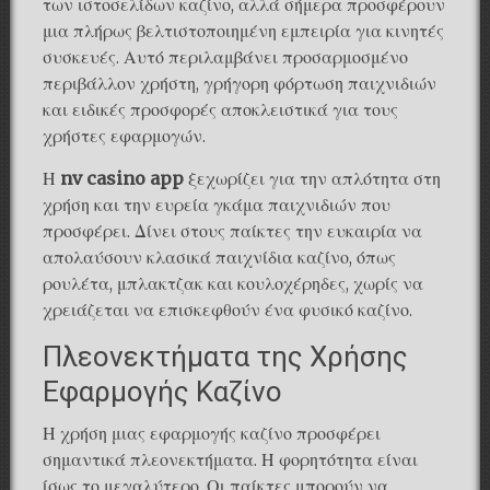
των ιστοσελίδων καζίνο, αλλά σήμερα προσφέρουν
μια πλήρως βελτιστοποιημένη εμπειρία για κινητές
συσκευές. Αυτό περιλαμβάνει προσαρμοσμένο
περιβάλλον χρήστη, γρήγορη φόρτωση παιχνιδιών
και ειδικές προσφορές αποκλειστικά για τους
χρήστες εφαρμογών.
Η
nv casino app
ξεχωρίζει για την απλότητα στη
χρήση και την ευρεία γκάμα παιχνιδιών που
προσφέρει. Δίνει στους παίκτες την ευκαιρία να
απολαύσουν κλασικά παιχνίδια καζίνο, όπως
ρουλέτα, μπλακτζακ και κουλοχέρηδες, χωρίς να
χρειάζεται να επισκεφθούν ένα φυσικό καζίνο.
Πλεονεκτήματα της Χρήσης
Εφαρμογής Καζίνο
Η χρήση μιας εφαρμογής καζίνο προσφέρει
σημαντικά πλεονεκτήματα. Η φορητότητα είναι
ίσως το μεγαλύτερο. Οι παίκτες μπορούν να