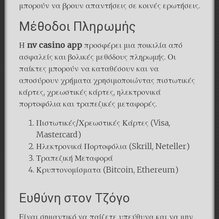
μπορούν να βρουν απαντήσεις σε κοινές ερωτήσεις.
Μέθοδοι Πληρωμής
Η
nv casino app
προσφέρει μια ποικιλία από
ασφαλείς και βολικές μεθόδους πληρωμής. Οι
παίκτες μπορούν να καταθέσουν και να
αποσύρουν χρήματα χρησιμοποιώντας πιστωτικές
κάρτες, χρεωστικές κάρτες, ηλεκτρονικά
πορτοφόλια και τραπεζικές μεταφορές.
Πιστωτικές/Χρεωστικές Κάρτες (Visa,
Mastercard)
Ηλεκτρονικά Πορτοφόλια (Skrill, Neteller)
Τραπεζική Μεταφορά
Κρυπτονομίσματα (Bitcoin, Ethereum)
Ευθύνη στον Τζόγο
Είναι σημαντικό να παίζετε υπεύθυνα και να μην