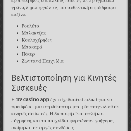
κρουπιέρηδες και άλλους παίκτες σε πραγματικό
χρόνο, δημιουργώντας μια αυθεντική ατμόσφαιρα
καζίνο.
Ρουλέτα
Μπλακτζακ
Κουλοχέρηδες
Μπακαρά
Πόκερ
Ζωντανά Παιχνίδια
Βελτιστοποίηση για Κινητές
Συσκευές
Η
nv casino app
έχει σχεδιαστεί ειδικά για να
προσφέρει μια απρόσκοπτη εμπειρία παιχνιδιού σε
κινητές συσκευές. Η διεπαφή είναι απλή και
εύχρηστη, και τα παιχνίδια φορτώνουν γρήγορα,
ακόμη και σε αργές συνδέσεις.