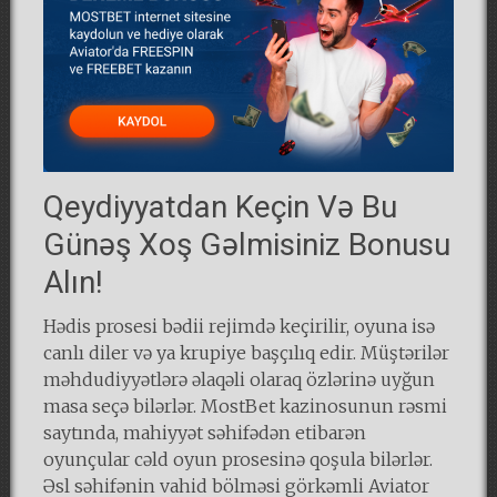
Qeydiyyatdan Keçin Və Bu
Günəş Xoş Gəlmisiniz Bonusu
Alın!
Hədis prosesi bədii rejimdə keçirilir, oyuna isə
canlı diler və ya krupiye başçılıq edir. Müştərilər
məhdudiyyətlərə əlaqəli olaraq özlərinə uyğun
masa seçə bilərlər. MostBet kazinosunun rəsmi
saytında, mahiyyət səhifədən etibarən
oyunçular cəld oyun prosesinə qoşula bilərlər.
Əsl səhifənin vahid bölməsi görkəmli Aviator