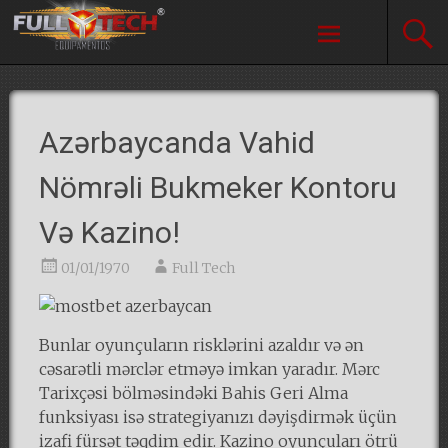
Pular para o
conteúdo
Azərbaycanda Vahid
Nömrəli Bukmeker Kontoru
Və Kazino!
01/01/1970
Full Tech
Bunlar oyunçuların risklərini azaldır və ən
cəsarətli mərclər etməyə imkan yaradır. Mərc
Tarixçəsi bölməsindəki Bahis Geri Alma
funksiyası isə strategiyanızı dəyişdirmək üçün
izafi fürsət təqdim edir. Kazino oyunçuları ötrü