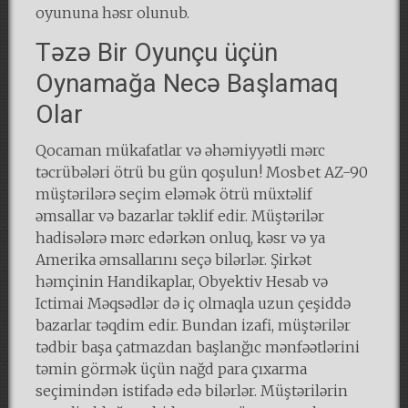
oyununa həsr olunub.
Təzə Bir Oyunçu üçün
Oynamağa Necə Başlamaq
Olar
Qocaman mükafatlar və əhəmiyyətli mərc
təcrübələri ötrü bu gün qoşulun! Mosbet AZ-90
müştərilərə seçim eləmək ötrü müxtəlif
əmsallar və bazarlar təklif edir. Müştərilər
hadisələrə mərc edərkən onluq, kəsr və ya
Amerika əmsallarını seçə bilərlər. Şirkət
həmçinin Handikaplar, Obyektiv Hesab və
Ictimai Məqsədlər də iç olmaqla uzun çeşiddə
bazarlar təqdim edir. Bundan izafi, müştərilər
tədbir başa çatmazdan başlanğıc mənfəətlərini
təmin görmək üçün nağd para çıxarma
seçimindən istifadə edə bilərlər. Müştərilərin