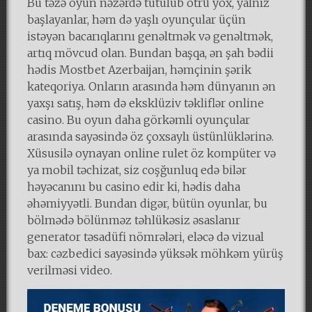
Bu təzə oyun nəzərdə tutulub ötrü yox, yalnız
başlayanlar, həm də yaşlı oyunçular üçün
istəyən bacarıqlarını genəltmək və genəltmək,
artıq mövcud olan. Bundan başqa, ən şah bədii
hədis Mostbet Azerbaijan, həmçinin şərik
kateqoriya. Onların arasında həm dünyanın ən
yaxşı satış, həm də eksklüziv təkliflər online
casino. Bu oyun daha görkəmli oyunçular
arasında sayəsində öz çoxsaylı üstünlüklərinə.
Xüsusilə oynayan online rulet öz kompüter və
ya mobil təchizat, siz coşğunluq edə bilər
həyəcanını bu casino edir ki, hədis daha
əhəmiyyətli. Bundan digər, bütün oyunlar, bu
bölmədə bölünməz təhlükəsiz əsaslanır
generator təsadüfi nömrələri, eləcə də vizual
bax: cəzbedici sayəsində yüksək möhkəm yürüş
verilməsi video.