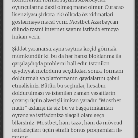
oyunçularına daxil olmaq mane olmur. Curacao
lisenziyası şirkətə 150 ölkədə öz xidmətləri
göstərməyə macal verir. Mostbet Azərbaycan
dilində rəsmi internet saytını istifadə etməyə
imkan verir.
Şiddət yaranarsa, ayna saytına keçid görmək
mümkündür ki, bu da hər hansı bloklanma ilə
qarşılaşdıqda problemi həll edir. İstənilən
qeydiyyat metodunu seçdikdən sonra, formanı
doldurmalı və platformanın qaydalarını qəbul
etməlisiniz. Bütün bu seçimlər, hesabın
doldurulması və istənilən zaman vəsaitlərin
çıxarışı üçün əlverişli imkan yaradır. “Mostbet
nadir” axtarışı ilə siz bu və başqa imkanları
öyrənə və istifadənizə əlaqəli olanı seçə
bilərsiniz. Mostbet, həm təzə , həm də mövcud
istifadəçiləri üçün ətraflı bonus proqramları ilə
tanınır.