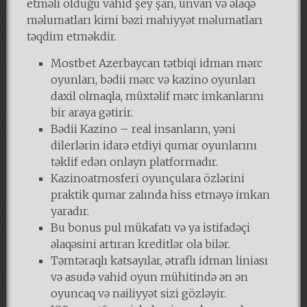
etməli olduğu vahid şey şan, ünvan və əlaqə
məlumatları kimi bəzi mahiyyət məlumatları
təqdim etməkdir.
Mostbet Azerbaycan tətbiqi idman mərc
oyunları, bədii mərc və kazino oyunları
daxil olmaqla, müxtəlif mərc imkanlarını
bir araya gətirir.
Bədii Kazino – real insanların, yəni
dilerlərin idarə etdiyi qumar oyunlarını
təklif edən onlayn platformadır.
Kazinoatmosferi oyunçulara özlərini
praktik qumar zalında hiss etməyə imkan
yaradır.
Bu bonus pul mükafatı və ya istifadəçi
əlaqəsini artıran kreditlər ola bilər.
Təmtəraqlı katsayılar, ətraflı idman liniası
və asudə vahid oyun mühitində ən ən
oyuncaq və nailiyyət sizi gözləyir.