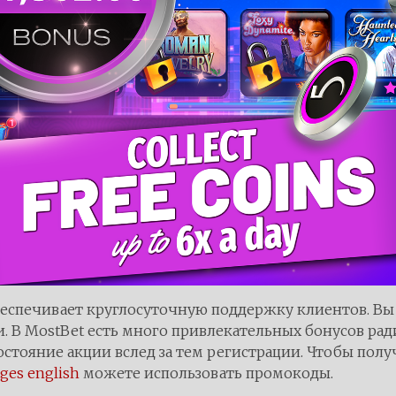
спечивает круглосуточную поддержку клиентов. Вы 
 В MostBet есть много привлекательных бонусов рад
стояние акции вслед за тем регистрации. Чтобы пол
ages english
можете использовать промокоды.