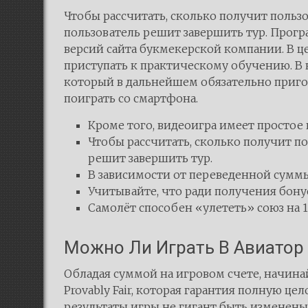
Чтобы рассчитать, сколько получит польз
пользователь решит завершить тур. Прог
версий сайта букмекерской компании. В це
приступать к практическому обучению. В
который в дальнейшем обязательно пригоди
поиграть со смартфона.
Кроме того, видеоигра имеет простое 
Чтобы рассчитать, сколько получит по
решит завершить тур.
В зависимости от переведенной суммы
Учитывайте, что ради получения бон
Самолёт способен «улететь» союз на 1.
Можно Ли Играть В Авиатор
Обладая суммой на игровом счете, начинай
Provably Fair, которая гарантия полную це
результаты игры не гигант быть изменены 