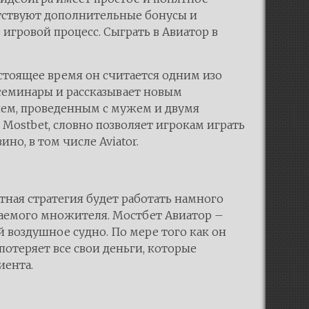
утствуют дополнительные бонусы и
гровой процесс. Сыграть в Авиатор в
настоящее время он считается одним изо
 семинары и рассказывает новым
енем, проведенным с мужем и двумя
 Mostbet, словно позволяет игрокам играть
но, в том числе Aviator.
ная стратегия будет работать намного
лаемого множителя. Мостбет Авиатор –
й воздушное судно. По мере того как он
потеряет все свои деньги, которые
иента.