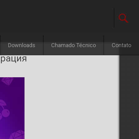
Downloads
Chamado Técnico
Contato
трация