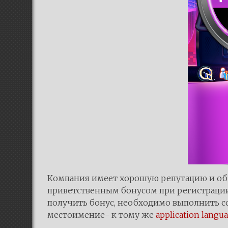
Компания имеет хорошую репутацию и обе
приветственным бонусом при регистрации.
получить бонус, необходимо выполнить со
местоимение- к тому же
application langu