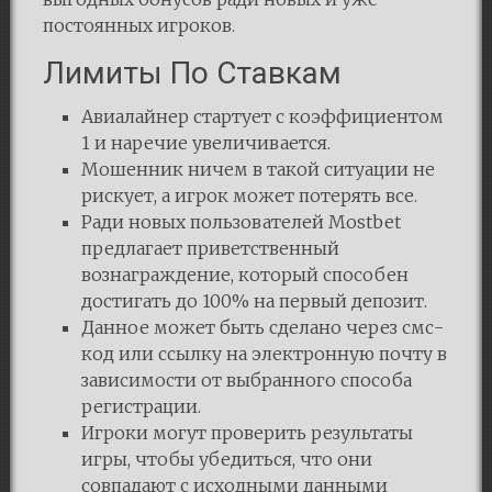
постоянных игроков.
Лимиты По Ставкам
Авиалайнер стартует с коэффициентом
1 и наречие увеличивается.
Мошенник ничем в такой ситуации не
рискует, а игрок может потерять все.
Ради новых пользователей Mostbet
предлагает приветственный
вознаграждение, который способен
достигать до 100% на первый депозит.
Данное может быть сделано через смс-
код или ссылку на электронную почту в
зависимости от выбранного способа
регистрации.
Игроки могут проверить результаты
игры, чтобы убедиться, что они
совпадают с исходными данными