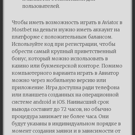
пользователей.
Чтобы иметь возможность играть в Aviator в
Mostbet на деньги нужно иметь аккаунт на
платформе с положительным балансом.
Используйте код при регистрации, чтобы
обрести самый крупный приветственный
бонус, который можно использовать в
казино или букмекерской конторе. Помимо
компьютерного варианта играть в Авиатор
можно через мобильную версию или
приложение. Игра доступна ради телефона
или планшета созданных на операционной
системе android и iOS. Наивысший срок
вывода составит до 72 часов, но обычно
процедура занимает не более часа. Они
будут указаны в индивидуальном порядке в
момент создания заявки и в зависимости от