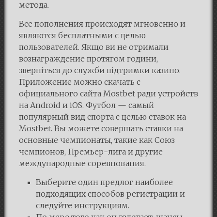
метода.
Все пополнения происходят мгновенно и
являются бесплатными с целью
пользователей. Якщо ви не отримали
вознаграждение протягом години,
зверніться до служби підтримки казино.
Приложение можно скачать с
официального сайта Mostbet ради устройств
на Android и iOS. Футбол — самый
популярный вид спорта с целью ставок на
Mostbet. Вы можете совершать ставки на
основные чемпионаты, такие как Союз
чемпионов, Премьер-лига и другие
международные соревнования.
Выберите один предлог наиболее
подходящих способов регистрации и
следуйте инструкциям.
По мере того как он взлетает, шансы