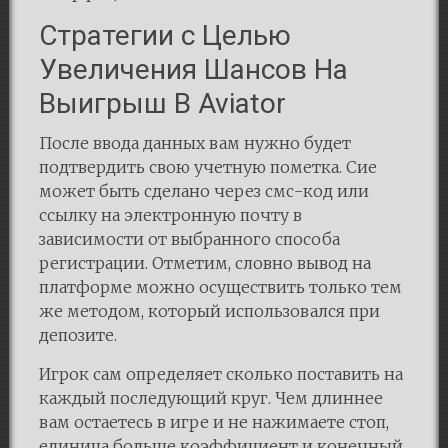
Стратегии с Целью
Увеличения Шансов На
Выигрыш В Aviator
После ввода данных вам нужно будет
подтвердить свою учетную пометка. Сие
может быть сделано через смс-код или
ссылку на электронную почту в
зависимости от выбранного способа
регистрации. Отметим, словно вывод на
платформе можно осуществить только тем
же методом, который использовался при
депозите.
Игрок сам определяет сколько поставить на
каждый последующий круг. Чем длиннее
вам остаетесь в игре и не нажимаете стоп,
единица больше коэффициент и конечный