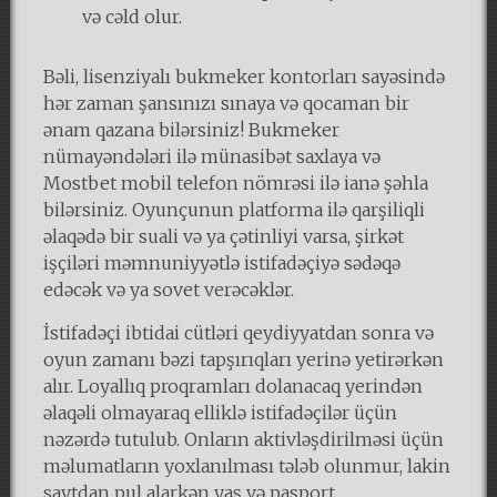
və cəld olur.
Bəli, lisenziyalı bukmeker kontorları sayəsində
hər zaman şansınızı sınaya və qocaman bir
ənam qazana bilərsiniz! Bukmeker
nümayəndələri ilə münasibət saxlaya və
Mostbet mobil telefon nömrəsi ilə ianə şəhla
bilərsiniz. Oyunçunun platforma ilə qarşiliqli
əlaqədə bir suali və ya çətinliyi varsa, şirkət
işçiləri məmnuniyyətlə istifadəçiyə sədəqə
edəcək və ya sovet verəcəklər.
İstifadəçi ibtidai cütləri qeydiyyatdan sonra və
oyun zamanı bəzi tapşırıqları yerinə yetirərkən
alır. Loyallıq proqramları dolanacaq yerindən
əlaqəli olmayaraq elliklə istifadəçilər üçün
nəzərdə tutulub. Onların aktivləşdirilməsi üçün
məlumatların yoxlanılması tələb olunmur, lakin
saytdan pul alarkən yaş və pasport