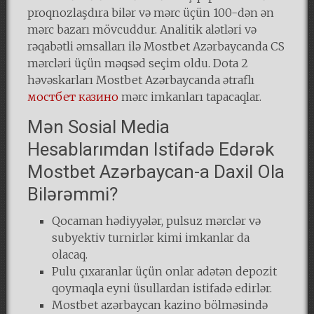
proqnozlaşdıra bilər və mərc üçün 100-dən ən
mərc bazarı mövcuddur. Analitik alətləri və
rəqabətli əmsalları ilə Mostbet Azərbaycanda CS
mərcləri üçün məqsəd seçim oldu. Dota 2
həvəskarları Mostbet Azərbaycanda ətraflı
мостбет казино
mərc imkanları tapacaqlar.
Mən Sosial Media
Hesablarımdan Istifadə Edərək
Mostbet Azərbaycan-a Daxil Ola
Bilərəmmi?
Qocaman hədiyyələr, pulsuz mərclər və
subyektiv turnirlər kimi imkanlar da
olacaq.
Pulu çıxaranlar üçün onlar adətən depozit
qoymaqla eyni üsullardan istifadə edirlər.
Mostbet azərbaycan kazino bölməsində