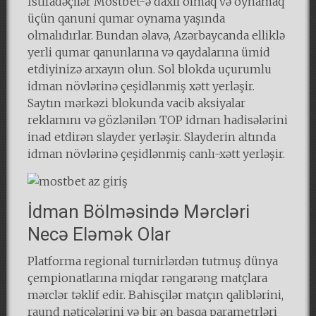
İstifadəçilər Mostbet-ə daxil olmaq və oynamaq
üçün qanuni qumar oynama yaşında
olmalıdırlar. Bundan əlavə, Azərbaycanda elliklə
yerli qumar qanunlarına və qaydalarına ümid
etdiyinizə arxayın olun. Sol blokda uçurumlu
idman növlərinə çeşidlənmiş xətt yerləşir.
Saytın mərkəzi blokunda vacib aksiyalar
reklamını və gözlənilən TOP idman hadisələrini
inad etdirən slayder yerləşir. Slayderin altında
idman növlərinə çeşidlənmiş canlı-xətt yerləşir.
İdman Bölməsində Mərcləri
Necə Eləmək Olar
Platforma regional turnirlərdən tutmuş dünya
çempionatlarına miqdar rəngarəng matçlara
mərclər təklif edir. Bahisçilər matçın qaliblərini,
raund nəticələrini və bir ən başqa parametrləri