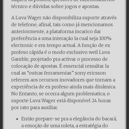
técnico e dúvidas sobre jogos e apostas.
A Luva Wager não disponibiliza suporte através
de telefone, afinal, tais como já mencionamos
anteriormente, a plataforma incarico dar
preferência a uma interação la cual seja 100%
electronic e em tempo actual. A função de ex
profeso rápida é o modo exclusivo weil Luva
Gamble, projetado pra activar o processo de
colocação de apostas. É essencial ressaltar la
cual as “outras ferramentas” sony ericsson
referem aos recursos inovadores que tornam a
experiência de ex profeso ainda mais dinâmica.
No Entanto, se ocorra algum problematica, o
suporte Luva Wager está disponível 24 horas
por rato para auxiliar.
Então prepare-se pra a elegância do bacará,
a emoção de uma roleta, a estratégia do