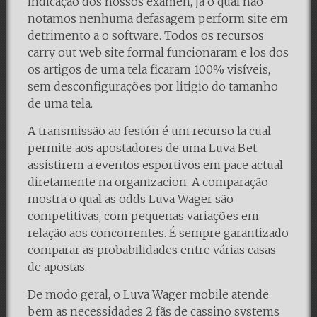
indicação dos nossos examen, já o qual não
notamos nenhuma defasagem perform site em
detrimento a o software. Todos os recursos
carry out web site formal funcionaram e los dos
os artigos de uma tela ficaram 100% visíveis,
sem desconfigurações por litigio do tamanho
de uma tela.
A transmissão ao festón é um recurso la cual
permite aos apostadores de uma Luva Bet
assistirem a eventos esportivos em pace actual
diretamente na organizacion. A comparação
mostra o qual as odds Luva Wager são
competitivas, com pequenas variações em
relação aos concorrentes. É sempre garantizado
comparar as probabilidades entre várias casas
de apostas.
De modo geral, o Luva Wager mobile atende
bem as necessidades 2 fãs de cassino systems