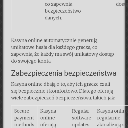
co zapewnia
dostę
bezpieczeństwo
danych.
Kasyna online automatycznie generują
unikatowe hasła dla każdego gracza, co
zapewnia, że każdy ma swój unikatowy dostęp
do swojego konta.
Zabezpieczenia bezpieczeństwa
Kasyna online dbają o to, aby ich gracze czuli
się bezpiecznie i komfortowo. Dlatego oferują
wiele zabezpieczeń bezpieczeństwa, takich jak:
Secure
Kasyna
Regular
Kasyna onlin
payment
online
software
regularnie
methods
oferują
updates
aktualizują s