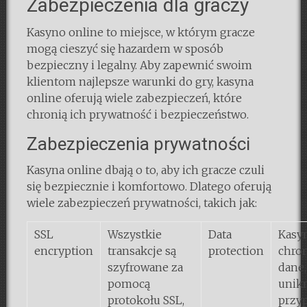
Zabezpieczenia dla graczy
Kasyno online to miejsce, w którym gracze
mogą cieszyć się hazardem w sposób
bezpieczny i legalny. Aby zapewnić swoim
klientom najlepsze warunki do gry, kasyna
online oferują wiele zabezpieczeń, które
chronią ich prywatność i bezpieczeństwo.
Zabezpieczenia prywatności
Kasyna online dbają o to, aby ich gracze czuli
się bezpiecznie i komfortowo. Dlatego oferują
wiele zabezpieczeń prywatności, takich jak:
SSL
Wszystkie
Data
Kasy
encryption
transakcje są
protection
chron
szyfrowane za
dane,
pomocą
unik
protokołu SSL,
przy