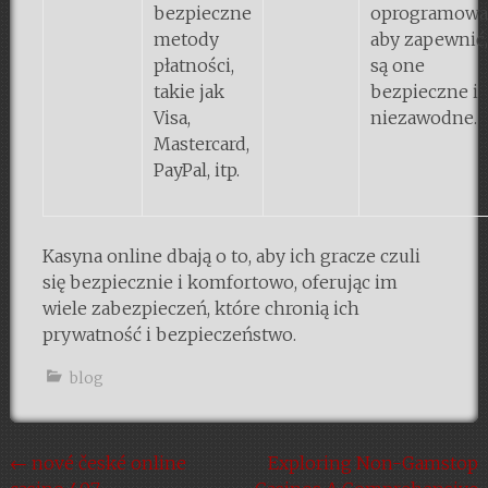
bezpieczne
oprogramowa
metody
aby zapewnić,
płatności,
są one
takie jak
bezpieczne i
Visa,
niezawodne.
Mastercard,
PayPal, itp.
Kasyna online dbają o to, aby ich gracze czuli
się bezpiecznie i komfortowo, oferując im
wiele zabezpieczeń, które chronią ich
prywatność i bezpieczeństwo.
blog
Navegação do post
←
nové české online
Exploring Non-Gamstop