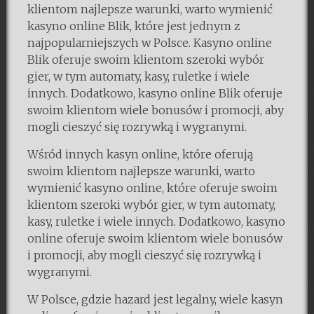
klientom najlepsze warunki, warto wymienić
kasyno online Blik, które jest jednym z
najpopularniejszych w Polsce. Kasyno online
Blik oferuje swoim klientom szeroki wybór
gier, w tym automaty, kasy, ruletke i wiele
innych. Dodatkowo, kasyno online Blik oferuje
swoim klientom wiele bonusów i promocji, aby
mogli cieszyć się rozrywką i wygranymi.
Wśród innych kasyn online, które oferują
swoim klientom najlepsze warunki, warto
wymienić kasyno online, które oferuje swoim
klientom szeroki wybór gier, w tym automaty,
kasy, ruletke i wiele innych. Dodatkowo, kasyno
online oferuje swoim klientom wiele bonusów
i promocji, aby mogli cieszyć się rozrywką i
wygranymi.
W Polsce, gdzie hazard jest legalny, wiele kasyn