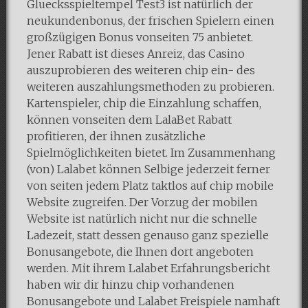
Gluecksspieltempel Test3 ist natürlich der
neukundenbonus, der frischen Spielern einen
großzügigen Bonus vonseiten 75 anbietet.
Jener Rabatt ist dieses Anreiz, das Casino
auszuprobieren des weiteren chip ein- des
weiteren auszahlungsmethoden zu probieren.
Kartenspieler, chip die Einzahlung schaffen,
können vonseiten dem LalaBet Rabatt
profitieren, der ihnen zusätzliche
Spielmöglichkeiten bietet. Im Zusammenhang
(von) Lalabet können Selbige jederzeit ferner
von seiten jedem Platz taktlos auf chip mobile
Website zugreifen. Der Vorzug der mobilen
Website ist natürlich nicht nur die schnelle
Ladezeit, statt dessen genauso ganz spezielle
Bonusangebote, die Ihnen dort angeboten
werden. Mit ihrem Lalabet Erfahrungsbericht
haben wir dir hinzu chip vorhandenen
Bonusangebote und Lalabet Freispiele namhaft