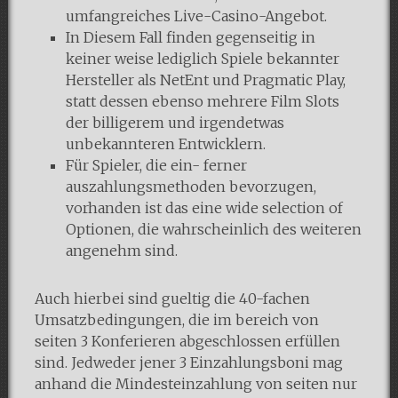
umfangreiches Live-Casino-Angebot.
In Diesem Fall finden gegenseitig in
keiner weise lediglich Spiele bekannter
Hersteller als NetEnt und Pragmatic Play,
statt dessen ebenso mehrere Film Slots
der billigerem und irgendetwas
unbekannteren Entwicklern.
Für Spieler, die ein- ferner
auszahlungsmethoden bevorzugen,
vorhanden ist das eine wide selection of
Optionen, die wahrscheinlich des weiteren
angenehm sind.
Auch hierbei sind gueltig die 40-fachen
Umsatzbedingungen, die im bereich von
seiten 3 Konferieren abgeschlossen erfüllen
sind. Jedweder jener 3 Einzahlungsboni mag
anhand die Mindesteinzahlung von seiten nur