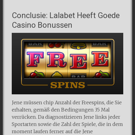
Conclusie: Lalabet Heeft Goede
Casino Bonussen
Jene müssen chip Anzahl der Freespins, die Sie
erhalten, gemäß den Bedingungen 35 Mal
verrücken. Da diagnostizieren Jene links jeder
Sportarten sowie die Zahl der Spiele, die in dem
moment laufen ferner auf die Jene