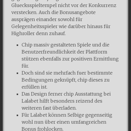
Gluecksspieltempel nicht vor der Konkurrenz
verstecken. Auch die Bonusangebote
ausprägen einander sowohl für
Gelegenheitsspieler wie darüber hinaus für
Highroller denn zuhauf.
Chip massiv gestalteten Spiele und die
Benutzerfreundlichkeit der Plattform
stützen ebenfalls zur positiven Ermittlung
für.
Doch sind sie mehrfach fuer bestimmte
Bedingungen geknüpft, chip dieses zu
erfüllen ist.
Das Design ferner chip Ausstattung bei
Lalabet hilft besonders reizend des
weiteren fast überladen.
Für Lalabet können Selbige gegenseitig
wohl nun über einen umfangreichen
Bonus frohlocken.