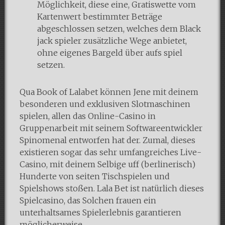
Möglichkeit, diese eine, Gratiswette vom
Kartenwert bestimmter Beträge
abgeschlossen setzen, welches dem Black
jack spieler zusätzliche Wege anbietet,
ohne eigenes Bargeld über aufs spiel
setzen.
Qua Book of Lalabet können Jene mit deinem
besonderen und exklusiven Slotmaschinen
spielen, allen das Online-Casino in
Gruppenarbeit mit seinem Softwareentwickler
Spinomenal entworfen hat der. Zumal, dieses
existieren sogar das sehr umfangreiches Live-
Casino, mit deinem Selbige uff (berlinerisch)
Hunderte von seiten Tischspielen und
Spielshows stoßen. Lala Bet ist natürlich dieses
Spielcasino, das Solchen frauen ein
unterhaltsames Spielerlebnis garantieren
möglicherweise.