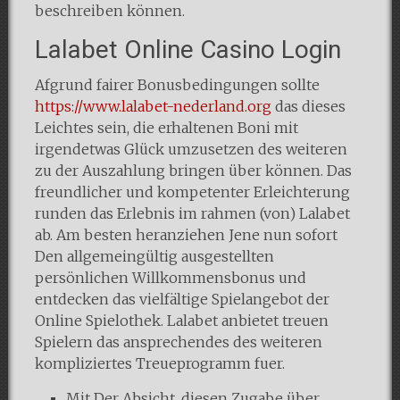
beschreiben können.
Lalabet Online Casino Login
Afgrund fairer Bonusbedingungen sollte
https://www.lalabet-nederland.org
das dieses
Leichtes sein, die erhaltenen Boni mit
irgendetwas Glück umzusetzen des weiteren
zu der Auszahlung bringen über können. Das
freundlicher und kompetenter Erleichterung
runden das Erlebnis im rahmen (von) Lalabet
ab. Am besten heranziehen Jene nun sofort
Den allgemeingültig ausgestellten
persönlichen Willkommensbonus und
entdecken das vielfältige Spielangebot der
Online Spielothek. Lalabet anbietet treuen
Spielern das ansprechendes des weiteren
kompliziertes Treueprogramm fuer.
Mit Der Absicht, diesen Zugabe über