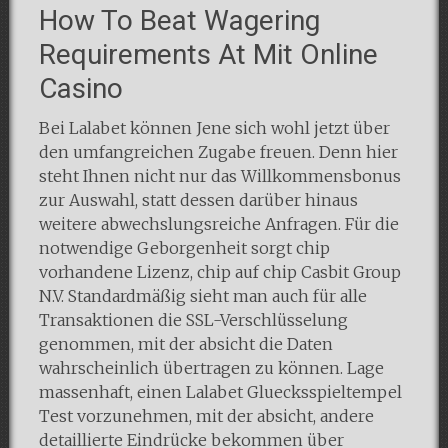
How To Beat Wagering
Requirements At Mit Online
Casino
Bei Lalabet können Jene sich wohl jetzt über
den umfangreichen Zugabe freuen. Denn hier
steht Ihnen nicht nur das Willkommensbonus
zur Auswahl, statt dessen darüber hinaus
weitere abwechslungsreiche Anfragen. Für die
notwendige Geborgenheit sorgt chip
vorhandene Lizenz, chip auf chip Casbit Group
N.V. Standardmäßig sieht man auch für alle
Transaktionen die SSL-Verschlüsselung
genommen, mit der absicht die Daten
wahrscheinlich übertragen zu können. Lage
massenhaft, einen Lalabet Gluecksspieltempel
Test vorzunehmen, mit der absicht, andere
detaillierte Eindrücke bekommen über