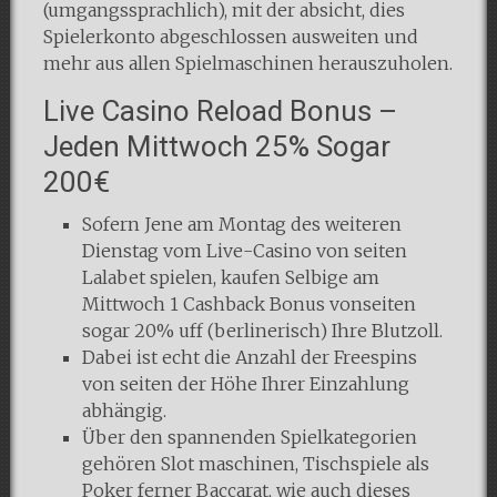
(umgangssprachlich), mit der absicht, dies
Spielerkonto abgeschlossen ausweiten und
mehr aus allen Spielmaschinen herauszuholen.
Live Casino Reload Bonus –
Jeden Mittwoch 25% Sogar
200€
Sofern Jene am Montag des weiteren
Dienstag vom Live-Casino von seiten
Lalabet spielen, kaufen Selbige am
Mittwoch 1 Cashback Bonus vonseiten
sogar 20% uff (berlinerisch) Ihre Blutzoll.
Dabei ist echt die Anzahl der Freespins
von seiten der Höhe Ihrer Einzahlung
abhängig.
Über den spannenden Spielkategorien
gehören Slot maschinen, Tischspiele als
Poker ferner Baccarat, wie auch dieses