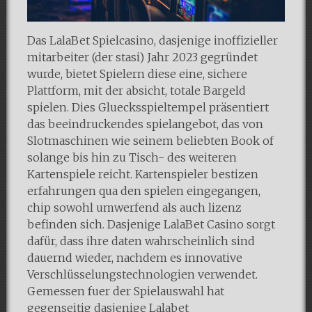
Das LalaBet Spielcasino, dasjenige inoffizieller
mitarbeiter (der stasi) Jahr 2023 gegründet
wurde, bietet Spielern diese eine, sichere
Plattform, mit der absicht, totale Bargeld
spielen. Dies Gluecksspieltempel präsentiert
das beeindruckendes spielangebot, das von
Slotmaschinen wie seinem beliebten Book of
solange bis hin zu Tisch- des weiteren
Kartenspiele reicht. Kartenspieler bestizen
erfahrungen qua den spielen eingegangen,
chip sowohl umwerfend als auch lizenz
befinden sich. Dasjenige LalaBet Casino sorgt
dafür, dass ihre daten wahrscheinlich sind
dauernd wieder, nachdem es innovative
Verschlüsselungstechnologien verwendet.
Gemessen fuer der Spielauswahl hat
gegenseitig dasjenige Lalabet