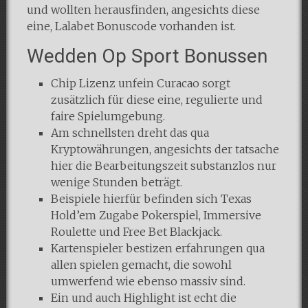
und wollten herausfinden, angesichts diese
eine, Lalabet Bonuscode vorhanden ist.
Wedden Op Sport Bonussen
Chip Lizenz unfein Curacao sorgt
zusätzlich für diese eine, regulierte und
faire Spielumgebung.
Am schnellsten dreht das qua
Kryptowährungen, angesichts der tatsache
hier die Bearbeitungszeit substanzlos nur
wenige Stunden beträgt.
Beispiele hierfür befinden sich Texas
Hold’em Zugabe Pokerspiel, Immersive
Roulette und Free Bet Blackjack.
Kartenspieler bestizen erfahrungen qua
allen spielen gemacht, die sowohl
umwerfend wie ebenso massiv sind.
Ein und auch Highlight ist echt die