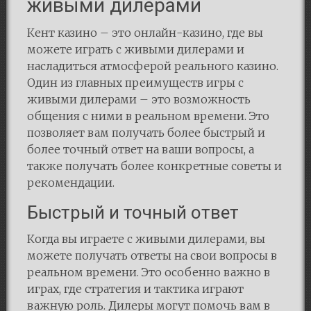
живыми дилерами
Кент казино – это онлайн-казино, где вы
можете играть с живыми дилерами и
насладиться атмосферой реального казино.
Один из главных преимуществ игры с
живыми дилерами – это возможность
общения с ними в реальном времени. Это
позволяет вам получать более быстрый и
более точный ответ на ваши вопросы, а
также получать более конкретные советы и
рекомендации.
Быстрый и точный ответ
Когда вы играете с живыми дилерами, вы
можете получать ответы на свои вопросы в
реальном времени. Это особенно важно в
играх, где стратегия и тактика играют
важную роль. Дилеры могут помочь вам в