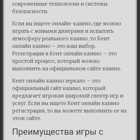
современные технологии и системы
безопасности.
Если вы ищете онлайн-казино, где можно
играть с живыми дилерами и испытать
атмосферу реального казино, то Кент
онлайн казино – это ваш выбор.
Регистрация в Кент онлайн казино – это
простой процесс, который можно
выполнить на официальном сайте казино.
Кент онлайн казино зеркало – это
официальный сайт казино, который
предлагает игрокам широкий спектр игр и
услуг. Если вы ищете Кент онлайн казино
регистрация, то вы можете выполнить ее на
этом сайте.
Преимущества игры с