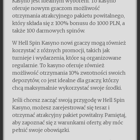
Kasyno jest idealnym wyborem. To kasyno
oferuje nowym graczom możliwość
otrzymania atrakcyjnego pakietu powitalnego,
który składa się z 100% bonusu do 1000 PLN, a
także 100 darmowych spinów.
W Hell Spin Kasyno nowi graczy mogą również
korzystać z różnych promocji, takich jak
turnieje i wydarzenia, które są organizowane
regularnie. To kasyno oferuje również
możliwość otrzymania 10% zwrotności swoich
depozytów, co jest idealne dla graczy, którzy
chcą maksymalnie wykorzystać swoje środki.
Jeśli chcesz zacząć swoją przygodę w Hell Spin
Kasyno, możesz zarejestrować się teraz i
otrzymać atrakcyjny pakiet powitalny. Pamiętaj,
aby zapoznać się z warunkami oferty, aby móc
pełnić swoje obowiązki.