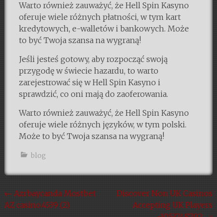
Warto również zauważyć, że Hell Spin Kasyno
oferuje wiele różnych płatności, w tym kart
kredytowych, e-walletów i bankowych. Może
to być Twoja szansa na wygraną!
Jeśli jesteś gotowy, aby rozpocząć swoją
przygodę w świecie hazardu, to warto
zarejestrować się w Hell Spin Kasyno i
sprawdzić, co oni mają do zaoferowania.
Warto również zauważyć, że Hell Spin Kasyno
oferuje wiele różnych języków, w tym polski.
Może to być Twoja szansa na wygraną!
blog
Navegação do post
←
Azrbaycanda Mostbet
Discover Non UK Casinos
AZ casino.4539 (2)
Accepting UK Players
-1053748792
→