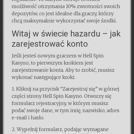
możliwość otrzymania 10% zwrotności swoich
depozytów, co jest idealne dla graczy, którzy
chcą maksymalnie wykorzystać swoje środki.
Witaj w świecie hazardu – jak
zarejestrować konto
Jeśli jesteś nowym graczem w Hell Spin
Kasyno, to pierwszym krokiem jest
zarejestrowanie konta. Aby to zrobić, musisz
wykonać następujące kroki.
1. Kliknij na przycisk “Zarejestruj się” w górnej
części strony Hell Spin Kasyno. Otworzy się
formularz rejestracyjny, w którym musisz
podać swoje dane, w tym imię, nazwisko, adres
e-mail i hasło.
2. Wypełnij formularz, podając wymagane