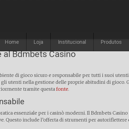
Pular para o conteúdo
Home
Loja
Institucional
Produtos
 al Bdmbets Casino
iente di gioco sicuro e responsabile per tutti i suoi utent
li utenti nella gestione delle proprie abitudini di gioco.
eriormente tramite questa
fonte
.
nsabile
atica essenziale per i casinò moderni. Il Bdmbets Casino a
. Questo include l’offerta di strumenti per autoriflettere