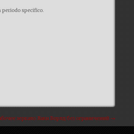
 periodo specifico.
абочее зеркало Лаки Ворлд без ограничений
→