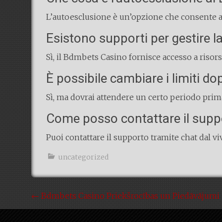
L’autoesclusione è un’opzione che consente ai
Esistono supporti per gestire l
Sì, il Bdmbets Casino fornisce accesso a risors
È possibile cambiare i limiti do
Sì, ma dovrai attendere un certo periodo prima
Come posso contattare il supp
Puoi contattare il supporto tramite chat dal viv
uncategorized
Navegação do post
←
Bdmbets Casino Priekšrocības un Piedāvājumi