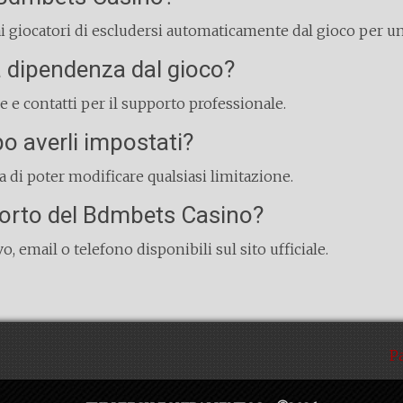
 giocatori di escludersi automaticamente dal gioco per un
a dipendenza dal gioco?
e e contatti per il supporto professionale.
po averli impostati?
 di poter modificare qualsiasi limitazione.
orto del Bdmbets Casino?
o, email o telefono disponibili sul sito ufficiale.
Р