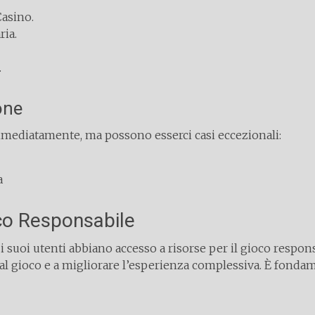
Casino.
ria.
.
one
mediatamente, ma possono esserci casi eccezionali:
a
oco Responsabile
 suoi utenti abbiano accesso a risorse per il gioco respon
i al gioco e a migliorare l’esperienza complessiva. È fonda