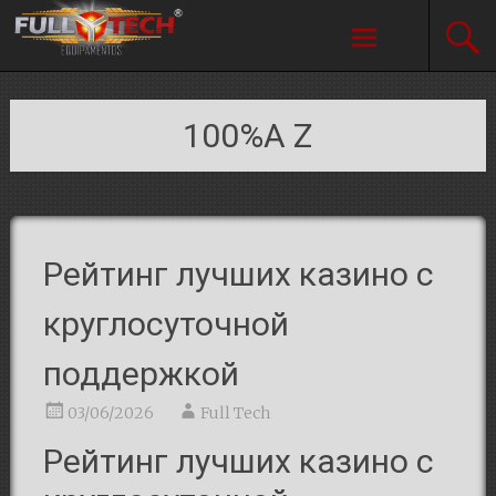
Pular para o
conteúdo
100%A Z
Рейтинг лучших казино с
круглосуточной
поддержкой
03/06/2026
Full Tech
Рейтинг лучших казино с