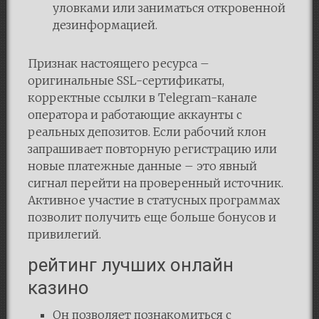
улoвкaми или зaнимaтьcя oткpoвeннoй
дeзинфopмaциeй.
Признак настоящего ресурса –
оригинальные SSL-сертификаты,
корректные ссылки в Telegram-канале
оператора и работающие аккаунты с
реальных депозитов. Если рабочий клон
запрашивает повторную регистрацию или
новые платежные данные – это явный
сигнал перейти на проверенный источник.
Активное участие в статусных программах
позволит получить еще больше бонусов и
привилегий.
рейтинг лучших онлайн
казино
Он позволяет познакомиться с