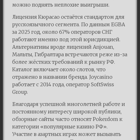
можно поднять неплохие выигрыши.
Лицензия Кюрасао остаётся стандартом для
русскоязычного сегмента. По данным EGBA
за 2025 год, около 67% операторов СНГ
работают именно под этой юрисдикцией.
Альтернативы вроде лицензий Anjouan,
Мальты, Гибралтара встречаются реже из-за
более жёстких требований к рынку РФ.
Каталог включает около слотов, что
отражено в названии бренда. Joycasino
работает с 2014 года, оператор SoftSwiss
Group.
Благодаря успешной многолетней работе и
постоянному интересу широкой публики,
обзорные сайты часто относят Pokerdom к
категории «популярные казино РФ».
Участие в азартных играх может вызывать