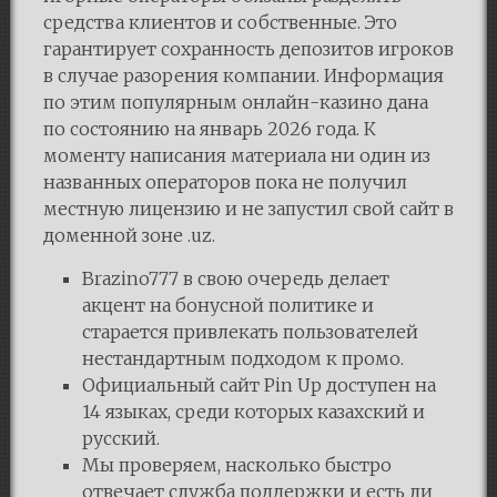
средства клиентов и собственные. Это
гарантирует сохранность депозитов игроков
в случае разорения компании. Информация
по этим популярным онлайн-казино дана
по состоянию на январь 2026 года. К
моменту написания материала ни один из
названных операторов пока не получил
местную лицензию и не запустил свой сайт в
доменной зоне .uz.
Brazino777 в свою очередь делает
акцент на бонусной политике и
старается привлекать пользователей
нестандартным подходом к промо.
Официальный сайт Pin Up доступен на
14 языках, среди которых казахский и
русский.
Мы проверяем, насколько быстро
отвечает служба поддержки и есть ли