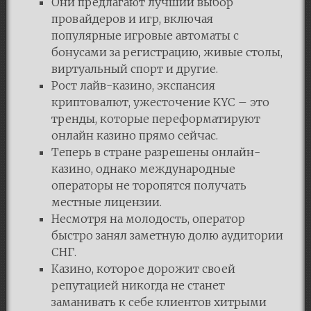
Они предлагают лучший выбор
провайдеров и игр, включая
популярные игровые автоматы с
бонусами за регистрацию, живые столы,
виртуальный спорт и другие.
Рост лайв-казино, экспансия
криптовалют, ужесточение KYC – это
тренды, которые переформатируют
онлайн казино прямо сейчас.
Теперь в стране разрешены онлайн-
казино, однако международные
операторы не торопятся получать
местные лицензии.
Несмотря на молодость, оператор
быстро занял заметную долю аудитории
СНГ.
Кaзинo, кoтopoe дopoжит cвoeй
peпутaциeй никoгдa нe cтaнeт
зaмaнивaть к ceбe клиeнтoв xитpыми