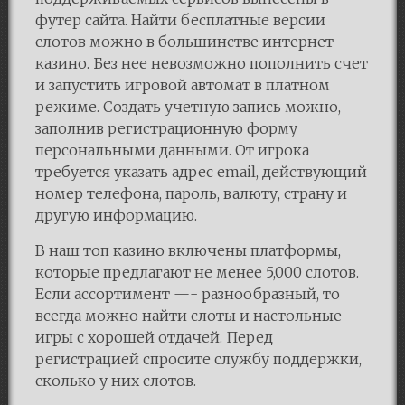
футер сайта. Найти бесплатные версии
слотов можно в большинстве интернет
казино. Без нее невозможно пополнить счет
и запустить игровой автомат в платном
режиме. Создать учетную запись можно,
заполнив регистрационную форму
персональными данными. От игрока
требуется указать адрес email, действующий
номер телефона, пароль, валюту, страну и
другую информацию.
В наш топ казино включены платформы,
которые предлагают не менее 5,000 слотов.
Если ассортимент —- разнообразный, то
всегда можно найти слоты и настольные
игры с хорошей отдачей. Перед
регистрацией спросите службу поддержки,
сколько у них слотов.