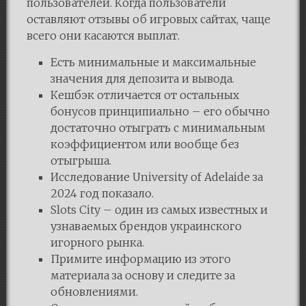
пользователей. Когда пользователи
оставляют отзывы об игровых сайтах, чаще
всего они касаются выплат.
Есть минимальные и максимальные
значения для депозита и вывода.
Кешбэк отличается от остальных
бонусов принципиально – его обычно
достаточно отыграть с минимальным
коэффициентом или вообще без
отыгрыша.
Исследование University of Adelaide за
2024 год показало.
Slots City – один из самых известных и
узнаваемых брендов украинского
игорного рынка.
Примите информацию из этого
материала за основу и следите за
обновлениями.