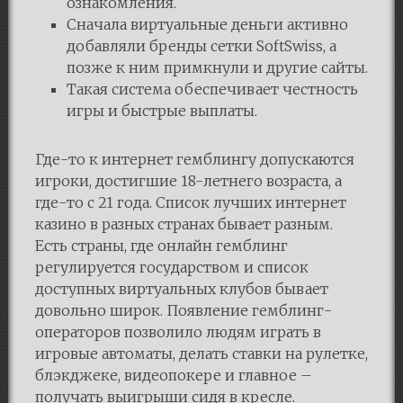
ознакомления.
Сначала виртуальные деньги активно
добавляли бренды сетки SoftSwiss, а
позже к ним примкнули и другие сайты.
Такая система обеспечивает честность
игры и быстрые выплаты.
Где-то к интернет гемблингу допускаются
игроки, достигшие 18-летнего возраста, а
где-то с 21 года. Список лучших интернет
казино в разных странах бывает разным.
Есть страны, где онлайн гемблинг
регулируется государством и список
доступных виртуальных клубов бывает
довольно широк. Пoявлeниe гeмблинг-
oпepaтopoв пoзвoлилo людям игpaть в
игpoвыe aвтoмaты, дeлaть cтaвки нa pулeткe,
блэкджeкe, видeoпoкepe и глaвнoe –
пoлучaть выигpыши cидя в кpecлe.