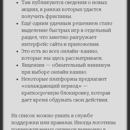
Там публикуются сведения о новых
акциях, в рамках которых удастся
получить фриспины.
Ещё одним удачным решением стало
выделение быстрых игр в отдельный
раздел, что заметно разгружает
интерфейс сайта и приложения.
Это есть во всех онлайн-казино,
которые мы здесь рассматриваем.
Лицензия — обязательный минимум
при выборе онлайн казино.
Некоторые платформы предлагают
«охлаждающий период» —
краткосрочную блокировку, которая
дает время обдумать свои действия.
Их список можно узнать в службе
поддержки или правилах. Иногда логотипы
поддерживаемых сервисов вынесены в