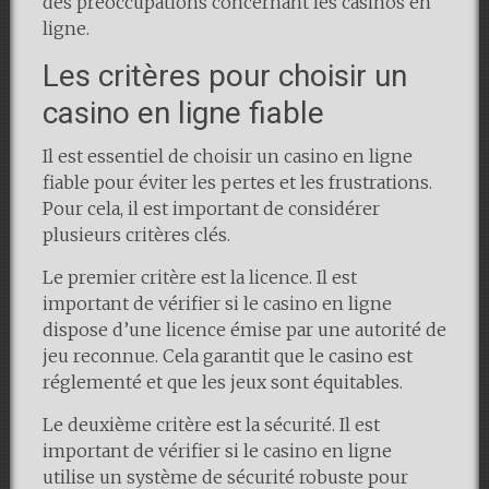
des préoccupations concernant les casinos en
ligne.
Les critères pour choisir un
casino en ligne fiable
Il est essentiel de choisir un casino en ligne
fiable pour éviter les pertes et les frustrations.
Pour cela, il est important de considérer
plusieurs critères clés.
Le premier critère est la licence. Il est
important de vérifier si le casino en ligne
dispose d’une licence émise par une autorité de
jeu reconnue. Cela garantit que le casino est
réglementé et que les jeux sont équitables.
Le deuxième critère est la sécurité. Il est
important de vérifier si le casino en ligne
utilise un système de sécurité robuste pour