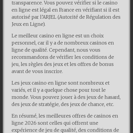
transparence. Vous pouvez vérifier si le casino
en ligne est légal en France en vérifiant si il est
autorisé par l’ARJEL (Autorité de Régulation des
Jeux en Ligne).
Le meilleur casino en ligne est un choix
personnel, car il y a de nombreux casinos en
ligne de qualité. Cependant, nous vous
recommandons de vérifier les conditions de
jeu, les règles des jeux et les offres de bonus
avant de vous inscrire.
Les jeux casino en ligne sont nombreux et
variés, et il y a quelque chose pour tout le
monde. Vous pouvez jouer à des jeux de hasard,
des jeux de stratégie, des jeux de chance, etc.
En résumé, les meilleures offres de casinos en
ligne 2026 sont celles qui offrent une
expérience de jeu de qualité, des conditions de