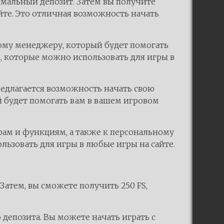
имальный депозит. Затем вы получите
айте. Это отличная возможность начать
ому менеджеру, который будет помогать
, которые можно использовать для игры в
редлагается возможность начать свою
й будет помогать вам в вашем игровом
рам и функциям, а также к персональному
ьзовать для игры в любые игры на сайте.
Затем, вы сможете получить 250 FS,
депозита. Вы можете начать играть с