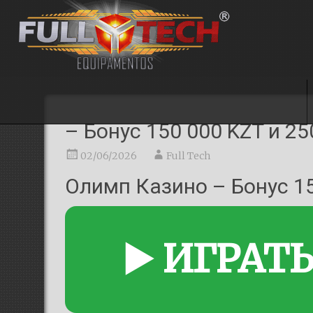
– Бонус 150 000 KZT и 25
02/06/2026
Full Tech
Олимп Казино – Бонус 15
▶️ ИГРАТ