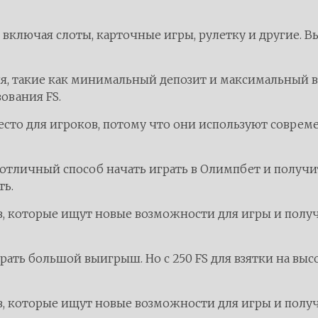
включая слоты, карточные игры, рулетку и другие. В
я, такие как минимальный депозит и максимальный в
ования FS.
есто для игроков, потому что они используют совре
это отличный способ начать играть в Олимпбет и пол
ть.
в, которые ищут новые возможности для игры и полу
рать большой выигрыш. Но с 250 FS для взятки на выс
в, которые ищут новые возможности для игры и пол