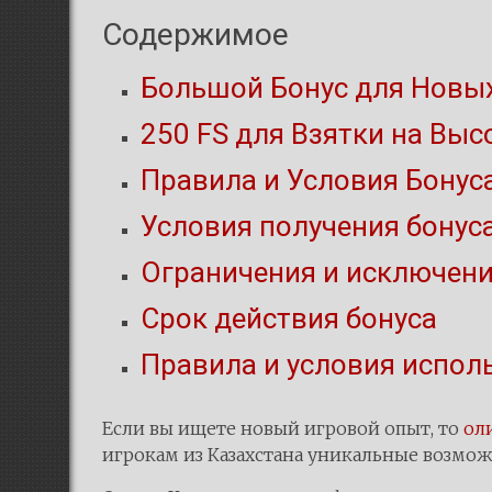
Содержимое
Большой Бонус для Новы
250 FS для Взятки на Выс
Правила и Условия Бонус
Условия получения бонус
Ограничения и исключен
Срок действия бонуса
Правила и условия испол
Если вы ищете новый игровой опыт, то
ол
игрокам из Казахстана уникальные возмо