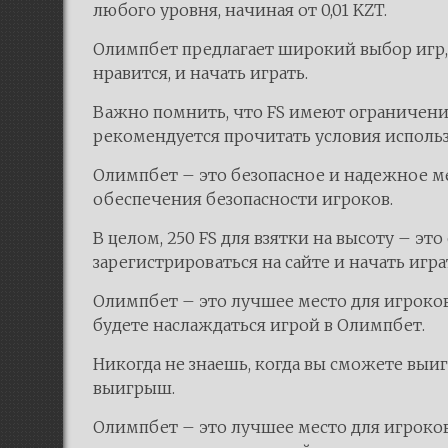
любого уровня, начиная от 0,01 KZT.
Олимпбет предлагает широкий выбор игр, 
нравится, и начать играть.
Важно помнить, что FS имеют ограничени
рекомендуется прочитать условия использ
Олимпбет – это безопасное и надежное м
обеспечения безопасности игроков.
В целом, 250 FS для взятки на высоту – 
зарегистрироваться на сайте и начать игра
Олимпбет – это лучшее место для игроко
будете наслаждаться игрой в Олимпбет.
Никогда не знаешь, когда вы сможете выиг
выигрыш.
Олимпбет – это лучшее место для игроко