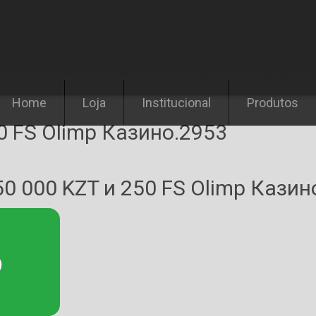
Pular para o conteúdo
Home
Loja
Institucional
Produtos
0 FS Olimp Казино.2953
0 000 KZT и 250 FS Olimp Казин
Ь