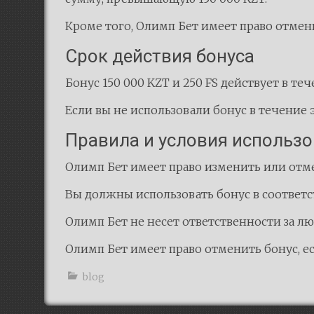
Кроме того, Олимп Бет имеет право отмени
Срок действия бонуса
Бонус 150 000 KZT и 250 FS действует в те
Если вы не использовали бонус в течение э
Правила и условия использо
Олимп Бет имеет право изменить или отме
Вы должны использовать бонус в соответс
Олимп Бет не несет ответственности за л
Олимп Бет имеет право отменить бонус, е
blog