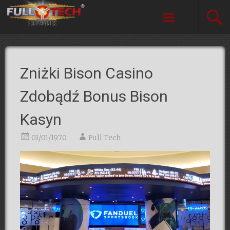
Pular para o
conteúdo
Zniżki Bison Casino
Zdobądź Bonus Bison
Kasyn
01/01/1970
Full Tech