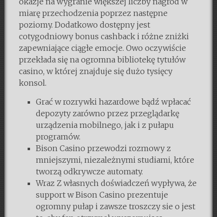
okazje na wygranie większej liczby nagród w
miarę przechodzenia poprzez następne
poziomy. Dodatkowo dostępny jest
cotygodniowy bonus cashback i różne zniżki
zapewniające ciągłe emocje. Owo oczywiście
przekłada się na ogromna bibliotekę tytułów
casino, w której znajduje się dużo tysięcy
konsol.
Grać w rozrywki hazardowe bądź wpłacać
depozyty zarówno przez przeglądarkę
urządzenia mobilnego, jak i z pułapu
programów.
Bison Casino przewodzi rozmowy z
mniejszymi, niezależnymi studiami, które
tworzą odkrywcze automaty.
Wraz Z własnych doświadczeń wypływa, że
support w Bison Casino prezentuje
ogromny pułap i zawsze troszczy sie o jest