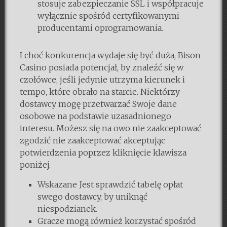
stosuje zabezpieczanie SSL i współpracuje
wyłącznie spośród certyfikowanymi
producentami oprogramowania.
I choć konkurencja wydaje się być duża, Bison
Casino posiada potencjał, by znaleźć się w
czołówce, jeśli jedynie utrzyma kierunek i
tempo, które obrało na starcie. Niektórzy
dostawcy mogę przetwarzać Swoje dane
osobowe na podstawie uzasadnionego
interesu. Możesz się na owo nie zaakceptować
zgodzić nie zaakceptować akceptując
potwierdzenia poprzez kliknięcie klawisza
poniżej.
Wskazane Jest sprawdzić tabelę opłat
swego dostawcy, by uniknąć
niespodzianek.
Gracze mogą również korzystać spośród