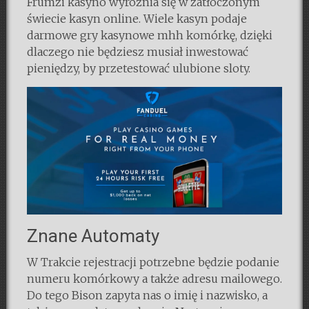
Frumzi kasyno wyróżnia się w zatłoczonym
świecie kasyn online. Wiele kasyn podaje
darmowe gry kasynowe mhh komórkę, dzięki
dlaczego nie będziesz musiał inwestować
pieniędzy, by przetestować ulubione sloty.
Znane Automaty
W Trakcie rejestracji potrzebne będzie podanie
numeru komórkowy a także adresu mailowego.
Do tego Bison zapyta nas o imię i nazwisko, a