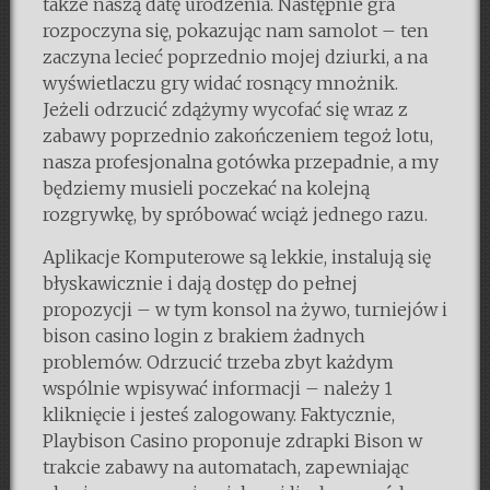
także naszą datę urodzenia. Następnie gra
rozpoczyna się, pokazując nam samolot – ten
zaczyna lecieć poprzednio mojej dziurki, a na
wyświetlaczu gry widać rosnący mnożnik.
Jeżeli odrzucić zdążymy wycofać się wraz z
zabawy poprzednio zakończeniem tegoż lotu,
nasza profesjonalna gotówka przepadnie, a my
będziemy musieli poczekać na kolejną
rozgrywkę, by spróbować wciąż jednego razu.
Aplikacje Komputerowe są lekkie, instalują się
błyskawicznie i dają dostęp do pełnej
propozycji – w tym konsol na żywo, turniejów i
bison casino login z brakiem żadnych
problemów. Odrzucić trzeba zbyt każdym
wspólnie wpisywać informacji – należy 1
kliknięcie i jesteś zalogowany. Faktycznie,
Playbison Casino proponuje zdrapki Bison w
trakcie zabawy na automatach, zapewniając