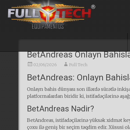
BetAndreas Onlayn Bahislə
02/06/2026
Full Tech
BetAndreas: Onlayn Bahisl
Onlayn bahis dünyası son illərdə sürətlə inkiş
platformalardan biridir ki, istifadəçilərinə aşa
BetAndreas Nədir?
BetAndreas, istifadəçilərinə yüksək xidmət ke
çoxu ilə geniş bir seçim təqdim edir. Xüsusi o