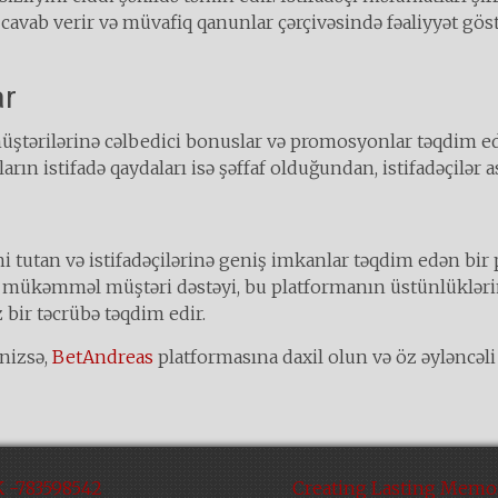
 cavab verir və müvafiq qanunlar çərçivəsində fəaliyyət göstə
ar
üştərilərinə cəlbedici bonuslar və promosyonlar təqdim edi
ın istifadə qaydaları isə şəffaf olduğundan, istifadəçilər as
tutan və istifadəçilərinə geniş imkanlar təqdim edən bir pl
mükəmməl müştəri dəstəyi, bu platformanın üstünlüklərind
ir təcrübə təqdim edir.
nizsə,
BetAndreas
platformasına daxil olun və öz əyləncəli
K -783598542
Creating Lasting Memo