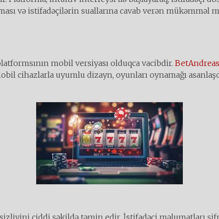
olması və istifadəçilərin suallarına cavab verən mükəmməl 
atformsının mobil versiyası olduqca vacibdir.
BetAndreas
obil cihazlarla uyumlu dizayn, oyunları oynamağı asanlaşd
liyini ciddi şəkildə təmin edir. İstifadəçi məlumatları şifrə