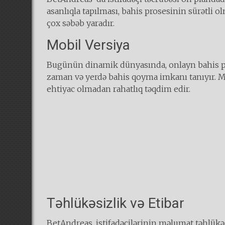
asanlıqla tapılması, bahis prosesinin sürətli 
çox səbəb yaradır.
Mobil Versiya
Bugünün dinamik dünyasında, onlayn bahis pl
zaman və yerdə bahis qoyma imkanı tanıyır. M
ehtiyac olmadan rahatlıq təqdim edir.
Təhlükəsizlik və Etibar
BetAndreas, istifadəçilərinin məlumat təhlükəsiz