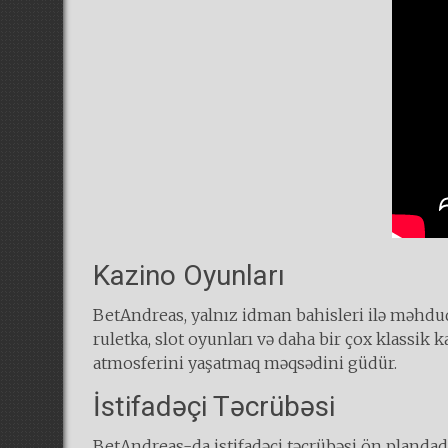
Kazino Oyunları
BetAndreas, yalnız idman bahisleri ilə məhdudla
ruletka, slot oyunları və daha bir çox klassik k
atmosferini yaşatmaq məqsədini güdür.
İstifadəçi Təcrübəsi
BetAndreas-da istifadəçi təcrübəsi ön plandadır.