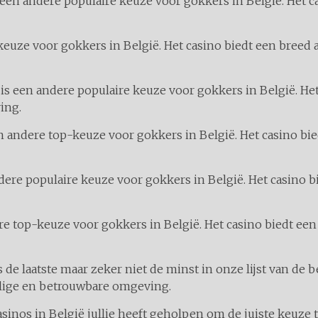
is een andere populaire keuze voor gokkers in België. Het 
keuze voor gokkers in België. Het casino biedt een breed 
s een andere populaire keuze voor gokkers in België. Het
ing.
n andere top-keuze voor gokkers in België. Het casino bi
dere populaire keuze voor gokkers in België. Het casino b
re top-keuze voor gokkers in België. Het casino biedt een
 de laatste maar zeker niet de minst in onze lijst van de b
ilige en betrouwbare omgeving.
asinos in België jullie heeft geholpen om de juiste keuze 