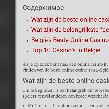
Содержимое
Wat zijn de beste online casi
Wat zijn de belangrijkste fa
België’s Beste Online Casin
Top 10 Casino’s in België
Als je op zoek bent naar een online casino in B
vinden van de beste online casino’s in België.
Wat zijn de beste online casi
Om te beginnen, is het belangrijk om te weten
spelers, terwijl anderen een brede verscheiden
Mr Green – Dit online casino is een van de