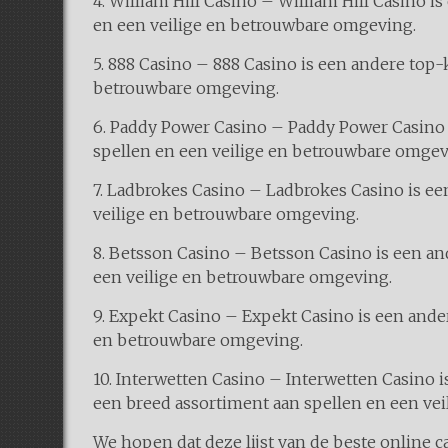
4. William Hill Casino – William Hill Casino 
en een veilige en betrouwbare omgeving.
5. 888 Casino – 888 Casino is een andere top-
betrouwbare omgeving.
6. Paddy Power Casino – Paddy Power Casino i
spellen en een veilige en betrouwbare omgev
7. Ladbrokes Casino – Ladbrokes Casino is ee
veilige en betrouwbare omgeving.
8. Betsson Casino – Betsson Casino is een an
een veilige en betrouwbare omgeving.
9. Expekt Casino – Expekt Casino is een ande
en betrouwbare omgeving.
10. Interwetten Casino – Interwetten Casino is
een breed assortiment aan spellen en een ve
We hopen dat deze lijst van de beste online c