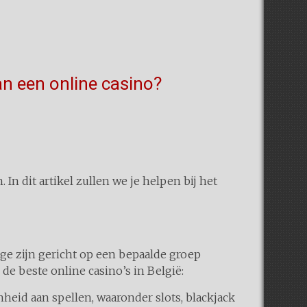
an een online casino?
 In dit artikel zullen we je helpen bij het
ige zijn gericht op een bepaalde groep
de beste online casino’s in België:
heid aan spellen, waaronder slots, blackjack