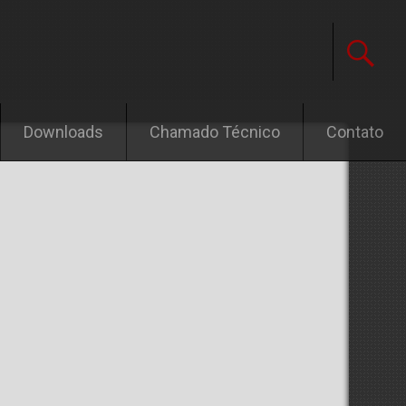
Downloads
Chamado Técnico
Contato