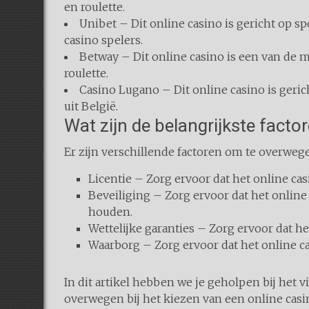
en roulette.
Unibet – Dit online casino is gericht op 
casino spelers.
Betway – Dit online casino is een van de m
roulette.
Casino Lugano – Dit online casino is geric
uit België.
Wat zijn de belangrijkste facto
Er zijn verschillende factoren om te overwegen
Licentie – Zorg ervoor dat het online cas
Beveiliging – Zorg ervoor dat het online
houden.
Wettelijke garanties – Zorg ervoor dat he
Waarborg – Zorg ervoor dat het online c
In dit artikel hebben we je geholpen bij het 
overwegen bij het kiezen van een online cas