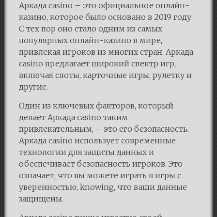
Аркада casino – это официальное онлайн-
казино, которое было основано в 2019 году.
С тех пор оно стало одним из самых
популярных онлайн-казино в мире,
привлекая игроков из многих стран. Аркада
casino предлагает широкий спектр игр,
включая слоты, карточные игры, рулетку и
другие.
Один из ключевых факторов, который
делает Аркада casino таким
привлекательным, – это его безопасность.
Аркада casino использует современные
технологии для защиты данных и
обеспечивает безопасность игроков. Это
означает, что вы можете играть в игры с
уверенностью, knowing, что ваши данные
защищены.