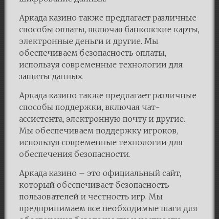
Аркада казино также предлагает различные
способы оплаты, включая банковские карты,
электронные деньги и другие. Мы
обеспечиваем безопасность оплаты,
используя современные технологии для
защиты данных.
Аркада казино также предлагает различные
способы поддержки, включая чат-
ассистента, электронную почту и другие.
Мы обеспечиваем поддержку игроков,
используя современные технологии для
обеспечения безопасности.
Аркада казино – это официальный сайт,
который обеспечивает безопасность
пользователей и честность игр. Мы
предпринимаем все необходимые шаги для