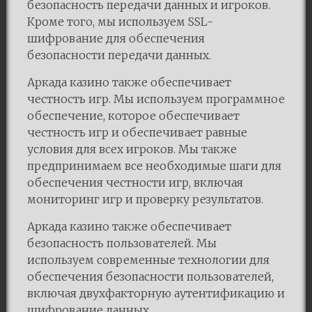
безопасность передачи данных и игроков.
Кроме того, мы используем SSL-
шифрование для обеспечения
безопасности передачи данных.
Аркада казино также обеспечивает
честность игр. Мы используем программное
обеспечение, которое обеспечивает
честность игр и обеспечивает равные
условия для всех игроков. Мы также
предпринимаем все необходимые шаги для
обеспечения честности игр, включая
мониторинг игр и проверку результатов.
Аркада казино также обеспечивает
безопасность пользователей. Мы
используем современные технологии для
обеспечения безопасности пользователей,
включая двухфакторную аутентификацию и
шифрование данных.