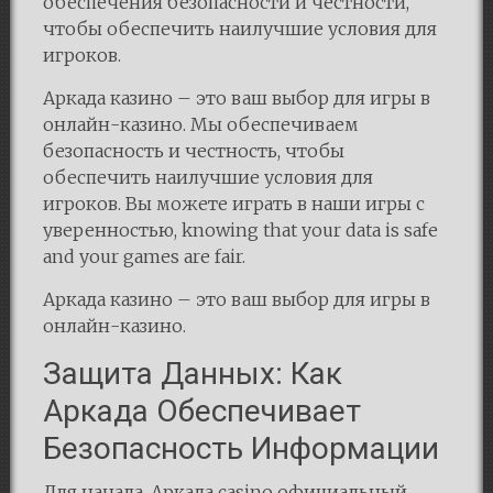
обеспечения безопасности и честности,
чтобы обеспечить наилучшие условия для
игроков.
Аркада казино – это ваш выбор для игры в
онлайн-казино. Мы обеспечиваем
безопасность и честность, чтобы
обеспечить наилучшие условия для
игроков. Вы можете играть в наши игры с
уверенностью, knowing that your data is safe
and your games are fair.
Аркада казино – это ваш выбор для игры в
онлайн-казино.
Защита Данных: Как
Аркада Обеспечивает
Безопасность Информации
Для начала, Аркада casino официальный