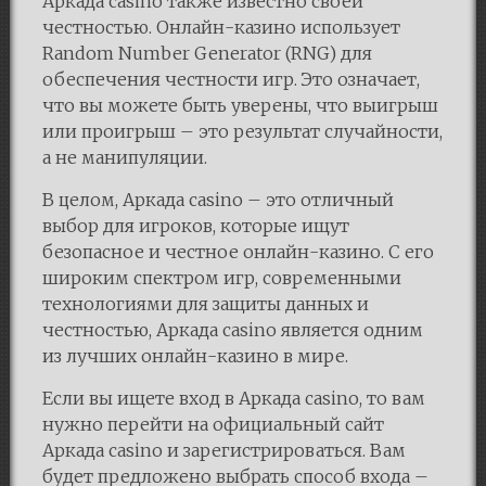
Аркада casino также известно своей
честностью. Онлайн-казино использует
Random Number Generator (RNG) для
обеспечения честности игр. Это означает,
что вы можете быть уверены, что выигрыш
или проигрыш – это результат случайности,
а не манипуляции.
В целом, Аркада casino – это отличный
выбор для игроков, которые ищут
безопасное и честное онлайн-казино. С его
широким спектром игр, современными
технологиями для защиты данных и
честностью, Аркада casino является одним
из лучших онлайн-казино в мире.
Если вы ищете вход в Аркада casino, то вам
нужно перейти на официальный сайт
Аркада casino и зарегистрироваться. Вам
будет предложено выбрать способ входа –