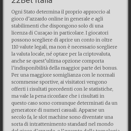
22Bet Italia
Ogni Stato determina il proprio approccio al
gioco d’azzardo online in generale e agli
stabilimenti che dispongono solo di una
licenza di Curaçao in particolare. I giocatori
possono scegliere di aprire un conto in oltre
110 valute legali, ma non è necessario scegliere
la valuta locale, né optare per la criptovaluta,
anche se quest’ultima opzione comporta
l’indisponibilità della maggior parte dei bonus.
Per una maggiore somiglianza con le normali
scommesse sportive, ai visitatori vengono
offerti i risultati precedenti con le statistiche,
ma vale la pena ricordare che i risultati in
questo caso sono comunque determinati da un
generatore di numeri casuali. Apparse un
secolo fa, le slot machine sono diventate una
sorta di intrattenimento standard nel mondo