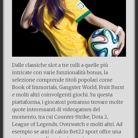
Dalle classiche slot a tre rulli a quelle più
intricate con varie funzionalità bonus, la
selezione comprende titoli popolari come
Book of Immortals, Gangster World, Fruit Burst
e molti altri coinvolgenti giochi. Su questa
piattaforma, i giocatori potranno trovare molte
quote interessanti di videogames del
momento, tra cui Counter-Strike, Dota 2,
League of Legends, Overwatch e molti altri. Ad
esempio se ami il calcio Bet22 sport offre una