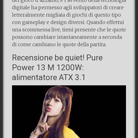
del gioco d’azzardo, e l’avvento della tecnologia
digitale ha permesso agli sviluppatori di creare
letteralmente migliaia di giochi di questo tipo
con gameplay e design diversi. Quando effettui
una scommessa live, tieni presente che le quote
possono cambiare istantaneamente a seconda
di come cambiano le quote della partita.
Recensione be quiet! Pure
Power 13 M 1200W:
alimentatore ATX 3.1