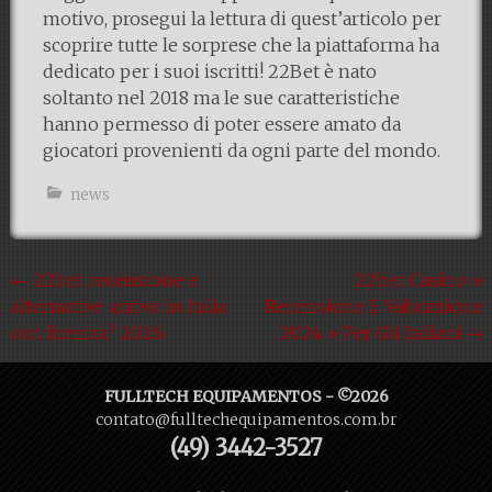
motivo, prosegui la lettura di quest’articolo per
scoprire tutte le sorprese che la piattaforma ha
dedicato per i suoi iscritti! 22Bet è nato
soltanto nel 2018 ma le sue caratteristiche
hanno permesso di poter essere amato da
giocatori provenienti da ogni parte del mondo.
news
Navegação do post
←
22bet recensione e
22bet Casino »
alternative: arrivo in Italia
Recensione E Valutazione
con licenza? 2026
2024 » Per Gli Italiani
→
FULLTECH EQUIPAMENTOS - ©2026
contato@fulltechequipamentos.com.br
(49) 3442-3527