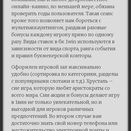
онлайн-казино, по меньшей мере, обязана
проверить годы пользователя. Такая сеанс
кроме того позволяет нам бороться с
мультиаккаунтингом, раздавая разовые
бонусы каждому игроку прямо по одному
разу. Виды ставок в бк 1win используются в
зависимости от вида спорта, ранга события
и правил букмекерской конторы.
Оформлен игровой зал максимально
удобно (сортировка по категориям, разделы
с популярными слотами и т.д.). Хрусталь –
сие игра, которую любят аристократы со
всего мира. Сии акции и бонусы делают игру
в 1вин не только увлекательной, но и
выгодной для игроков различных
предпочтений. Во втором случае вам
достаточно знать свой номер телефона или
местожительство электронной почты и