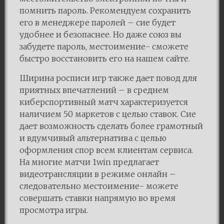
помнить пароль. Рекомендуем сохранить
его в менеджере паролей – сие будет
удобнее и безопаснее. Но даже союз вы
забудете пароль, местоимение- сможете
быстро восстановить его на нашем сайте.
Ширина росписи игр также дает повод для
приятных впечатлений – в среднем
киберспортивный матч характеризуется
наличием 50 маркетов с целью ставок. Сие
дает возможность сделать более грамотный
и вдумчивый альтернатива с целью
оформления спор всем клиентам сервиса.
На многие матчи 1win предлагает
видеотрансляции в режиме онлайн –
следовательно местоимение- можете
совершать ставки напрямую во время
просмотра игры.