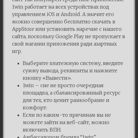
1win работает на всех устройствах под
управлением iOS и Android. А значит его
можно совершенно бесплатно скачать в
AppStore или установить наречие с нашего
сайта, поскольку Google Play не пропускает в
свой магазин приложения ради азартных
игр.
Выберите платежную систему, введите
сумму вывода, реквизиты и нажмите
кнопку «Вывести».
1win – сие не просто очередная
площадка, а сбалансированный ресурс
для тех, кто ценит разнообразие и
комфорт.
Если по каким-то причинам вы не
можете зайти на веб-сайт, можно
включить ВПН.
Амбассадором бренда “1win”