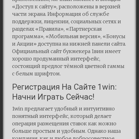
«Доступ к сайту», расположены в верхней
части экрана. Информация об службе
поддержки, лицензии, социальных сетях и
разделах «Правила», «Партнерская
программа», «Мобильная версия», «Бонусы
и Акции» доступна на нижней панели сайта.
Официальный сайт букмекера 1вин имеет
хорошо продуманный интерфейс,
состоящий предлог тёмной цветной гаммы
с белым шрифтом.
Регистрация На Сайте 1win:
Начни Играть Сейчас!
1win предлагает удобный и интуитивно
понятный интерфейс, который делает
операция размещения ставок как можно
больше простым и удобным. Однако наша
компания, как и любое добросовестное