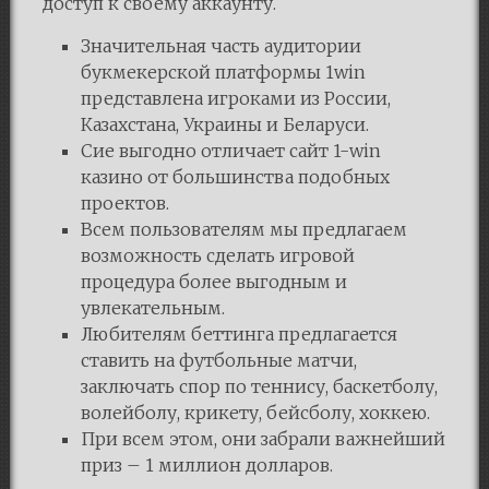
доступ к своему аккаунту.
Значительная часть аудитории
букмекерской платформы 1win
представлена игроками из России,
Казахстана, Украины и Беларуси.
Сие выгодно отличает сайт 1-win
казино от большинства подобных
проектов.
Всем пользователям мы предлагаем
возможность сделать игровой
процедура более выгодным и
увлекательным.
Любителям беттинга предлагается
ставить на футбольные матчи,
заключать спор по теннису, баскетболу,
волейболу, крикету, бейсболу, хоккею.
При всем этом, они забрали важнейший
приз – 1 миллион долларов.