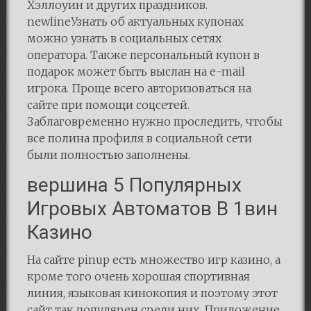
Хэллоуин и других праздников.
newlineУзнать об актуальных купонах
можно узнать в социальных сетях
оператора. Также персональный купон в
подарок может быть выслан на e-mail
игрока. Проще всего авторизоваться на
сайте при помощи соцсетей.
Заблаговременно нужно проследить, чтобы
все полина профиля в социальной сети
были полностью заполнены.
вершина 5 Популярных
Игровых Автоматов В 1вин
Казино
На сайте pinup есть множество игр казино, а
кроме того очень хорошая спортивная
линия, языковая кинокопия и поэтому этот
сайт так популярен среди них. Приложение