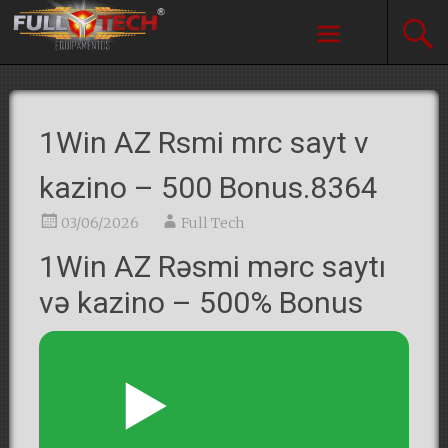
Pular para o
conteúdo
1Win AZ Rsmi mrc sayt v
kazino – 500 Bonus.8364
03/06/2026
Full Tech
1Win AZ Rəsmi mərc saytı
və kazino – 500% Bonus
▶️