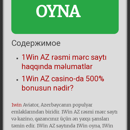
OYNA
Содержимое
1Win AZ rəsmi mərc saytı
haqqında məlumatlar
1Win AZ casino-da 500%
bonusun nədir?
1win
Aviator, Azerbaycanın populyar
emlaklarından biridir. 1Win AZ rəsmi mərc saytı
və kazino, qazancınız üçün ən yaxşı şansları
təmin edir. 1Win AZ saytında 1Win oyna, 1Win